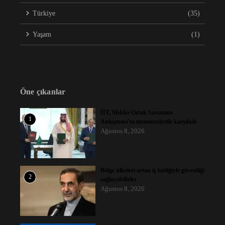
Türkiye
(35)
Yaşam
(1)
Öne çıkanlar
İİT, Mekke Ortak Savunma
1
Anlaşması’nı memnuniyetle karşıladı
Ağustos 8, 2026
Bölge ülkeleri artan iş birliğiyle güvenliği
2
sağlayabilirler
Ağustos 8, 2026