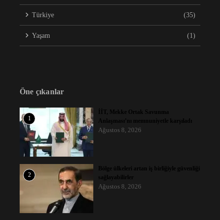
Türkiye
(35)
Yaşam
(1)
Öne çıkanlar
İİT, Mekke Ortak Savunma
1
Anlaşması’nı memnuniyetle karşıladı
Ağustos 8, 2026
Bölge ülkeleri artan iş birliğiyle güvenliği
2
sağlayabilirler
Ağustos 8, 2026