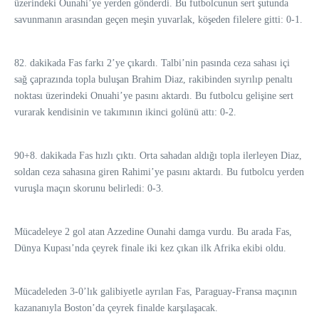
üzerindeki Ounahi’ye yerden gönderdi. Bu futbolcunun sert şutunda
savunmanın arasından geçen meşin yuvarlak, köşeden filelere gitti: 0-1.
82. dakikada Fas farkı 2’ye çıkardı. Talbi’nin pasında ceza sahası içi
sağ çaprazında topla buluşan Brahim Diaz, rakibinden sıyrılıp penaltı
noktası üzerindeki Onuahi’ye pasını aktardı. Bu futbolcu gelişine sert
vurarak kendisinin ve takımının ikinci golünü attı: 0-2.
90+8. dakikada Fas hızlı çıktı. Orta sahadan aldığı topla ilerleyen Diaz,
soldan ceza sahasına giren Rahimi’ye pasını aktardı. Bu futbolcu yerden
vuruşla maçın skorunu belirledi: 0-3.
Mücadeleye 2 gol atan Azzedine Ounahi damga vurdu. Bu arada Fas,
Dünya Kupası’nda çeyrek finale iki kez çıkan ilk Afrika ekibi oldu.
Mücadeleden 3-0’lık galibiyetle ayrılan Fas, Paraguay-Fransa maçının
kazananıyla Boston’da çeyrek finalde karşılaşacak.