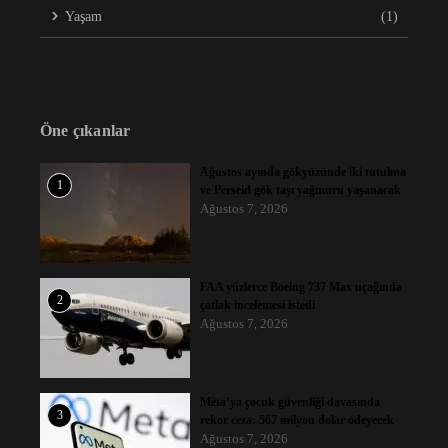
Yaşam
(1)
Öne çıkanlar
Ağustos ayında gökyüzünde iki tutulma
1
ve Perseid gök taşı yağmuru yaşanacak
Ağustos 7, 2026
FAA yüzlerce Boeing 737 Max uçağında
2
çatlak incelemesi istedi
Ağustos 7, 2026
Meta’ya çocuk güvenliği davasında
3
rekor ceza: 567 milyon dolar ödeyecek
Ağustos 7, 2026