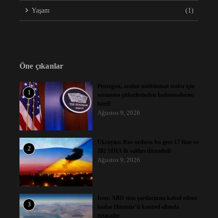
Yaşam
(1)
Öne çıkanlar
Pentagon, azalan mühimmat stoku için
1
savunma şirketlerinden hızlanmalarını
istedi
Ağustos 9, 2026
Ukrayna: Rus ordusu bu gece 17 füze ve
2
202 SİHA ile saldırı düzenledi
Ağustos 9, 2026
İran: ABD tüm şartlarımızı kabul edene
3
kadar Hürmüz’ü kontrol altında
tutacağız