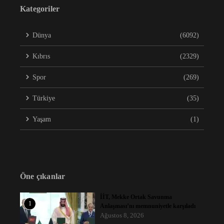
Kategoriler
Dünya
(6092)
Kıbrıs
(2329)
Spor
(269)
Türkiye
(35)
Yaşam
(1)
Öne çıkanlar
İİT, Mekke Ortak Savunma
1
Anlaşması’nı memnuniyetle karşıladı
Ağustos 8, 2026