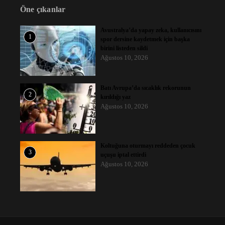
Öne çıkanlar
Avustralya’da yapay zeka, kullanıcısını
1
spor dersine kaydetmek için başka
birini listeden sildi
Ağustos 10, 2026
Batı Avrupa’da sıcaklık rekorunun
2
kırıldığı yaz
Ağustos 10, 2026
Koltuğuna oturmayı reddeden çocuk
3
uçuşu iptal ettirdi
Ağustos 10, 2026