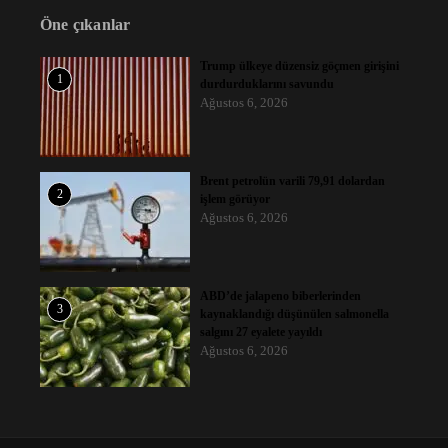
Öne çıkanlar
Trump ülkeye düzensiz göçmen girişini
1
durdurduklarını savundu
Ağustos 6, 2026
Brent petrolün varili 79,91 dolardan
2
işlem görüyor
Ağustos 6, 2026
ABD’de jalapeno biberlerinden
3
kaynaklandığı düşünülen salmonella
salgını 27 eyalete yayıldı
Ağustos 6, 2026