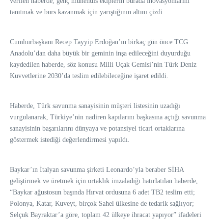
verilen haberde, genç mühendis ekiplerin burada inovasyonlarını
tanıtmak ve burs kazanmak için yarıştığının altını çizdi.
Cumhurbaşkanı Recep Tayyip Erdoğan’ın birkaç gün önce TCG
Anadolu’dan daha büyük bir geminin inşa edileceğini duyurduğu
kaydedilen haberde, söz konusu Milli Uçak Gemisi’nin Türk Deniz
Kuvvetlerine 2030’da teslim edilebileceğine işaret edildi.
Haberde, Türk savunma sanayisinin müşteri listesinin uzadığı
vurgulanarak, Türkiye’nin nadiren kapılarını başkasına açtığı savunma
sanayisinin başarılarını dünyaya ve potansiyel ticari ortaklarına
göstermek istediği değerlendirmesi yapıldı.
Baykar’ın İtalyan savunma şirketi Leonardo’yla beraber SİHA
geliştirmek ve üretmek için ortaklık imzaladığı hatırlatılan haberde,
“Baykar ağustosun başında Hırvat ordusuna 6 adet TB2 teslim etti;
Polonya, Katar, Kuveyt, birçok Sahel ülkesine de tedarik sağlıyor;
Selçuk Bayraktar’a göre, toplam 42 ülkeye ihracat yapıyor” ifadeleri