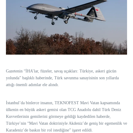
Gazetenin “İHA’lar, füzeler, savaş uçakları: Türkiye, askeri gücün
yolunda” başlıklı haberinde, Türk savunma sanayisinin son yıllarda
attığı önemli adımlar ele alındı.
İstanbul’da binlerce insanın, TEKNOFEST Mavi Vatan kapsamında
ülkenin en büyük askeri gemisi olan TCG Anadolu dahil Türk Deniz
Kuvvetlerinin gemilerini görmeye geldiği kaydedilen haberde,
Türkiye’nin “Mavi Vatan doktriniyle Akdeniz’de geniş bir egemenlik ve
Karadeniz’de baskın bir rol istediğine” işaret edildi.