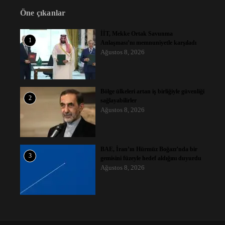
Öne çıkanlar
İİT, Mekke Ortak Savunma
1
Anlaşması’nı memnuniyetle karşıladı
Ağustos 8, 2026
Bölge ülkeleri artan iş birliğiyle güvenliği
2
sağlayabilirler
Ağustos 8, 2026
BAE, İran’ın Hürmüz Boğazı’nda bir
3
gemisini füzeyle hedef aldığını duyurdu
Ağustos 8, 2026