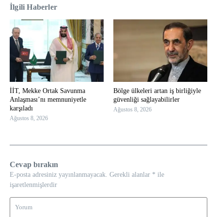
İlgili Haberler
İİT, Mekke Ortak Savunma
Bölge ülkeleri artan iş birliğiyle
Anlaşması’nı memnuniyetle
güvenliği sağlayabilirler
karşıladı
Ağustos 8, 2026
Ağustos 8, 2026
Cevap bırakın
E-posta adresiniz yayınlanmayacak.
Gerekli alanlar
*
ile
işaretlenmişlerdir