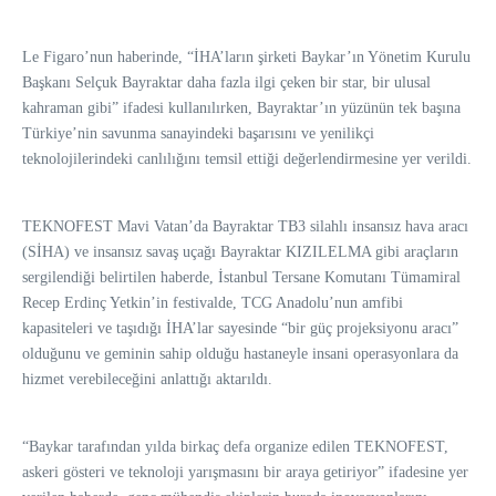
Le Figaro’nun haberinde, “İHA’ların şirketi Baykar’ın Yönetim Kurulu
Başkanı Selçuk Bayraktar daha fazla ilgi çeken bir star, bir ulusal
kahraman gibi” ifadesi kullanılırken, Bayraktar’ın yüzünün tek başına
Türkiye’nin savunma sanayindeki başarısını ve yenilikçi
teknolojilerindeki canlılığını temsil ettiği değerlendirmesine yer verildi.
TEKNOFEST Mavi Vatan’da Bayraktar TB3 silahlı insansız hava aracı
(SİHA) ve insansız savaş uçağı Bayraktar KIZILELMA gibi araçların
sergilendiği belirtilen haberde, İstanbul Tersane Komutanı Tümamiral
Recep Erdinç Yetkin’in festivalde, TCG Anadolu’nun amfibi
kapasiteleri ve taşıdığı İHA’lar sayesinde “bir güç projeksiyonu aracı”
olduğunu ve geminin sahip olduğu hastaneyle insani operasyonlara da
hizmet verebileceğini anlattığı aktarıldı.
“Baykar tarafından yılda birkaç defa organize edilen TEKNOFEST,
askeri gösteri ve teknoloji yarışmasını bir araya getiriyor” ifadesine yer