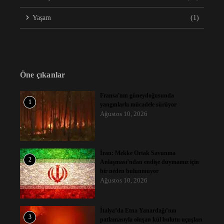
Yaşam
(1)
Öne çıkanlar
Fransa'nın güneydoğusunda
1
yangınlarla mücadele sürüyor
Ağustos 10, 2026
İran: Mekke Ortak Savunma
2
Anlaşması’ndan endişe duymamız için
bir neden bulunmuyor
Ağustos 10, 2026
İtalya’da Etna Yanardağı’nın
3
patlamasıyla oluşan kül bulutu uçuşları