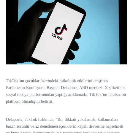
TikTok’un çocuklar üzerindeki psikolojik etkilerini araştıran
Parlamento Komisyonu Başkanı Delaporte, ABD merkezli X şirketinin
sosyal medya platformundan yaptığı açıklamada, TikTok’un tarafsız bir
platform olmadığını belirtti.
Delaporte, TikTok hakkında, “Bu, dikkati yakalamak, kullanıcıları
bazen sorunlu ve az denetlenen içeriklerin kapalı devresine hapsetmek