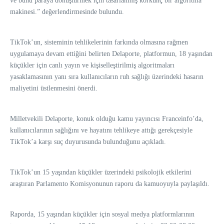
ve bunu paraya dönüştürmek için tasarlanmış korkunç bir algoritma
makinesi.” değerlendirmesinde bulundu.
TikTok’un, sisteminin tehlikelerinin farkında olmasına rağmen
uygulamaya devam ettiğini belirten Delaporte, platformun, 18 yaşından
küçükler için canlı yayın ve kişiselleştirilmiş algoritmaları
yasaklamasının yanı sıra kullanıcıların ruh sağlığı üzerindeki hasarın
maliyetini üstlenmesini önerdi.
Milletvekili Delaporte, konuk olduğu kamu yayıncısı Franceinfo’da,
kullanıcılarının sağlığını ve hayatını tehlikeye attığı gerekçesiyle
TikTok’a karşı suç duyurusunda bulunduğunu açıkladı.
TikTok’un 15 yaşından küçükler üzerindeki psikolojik etkilerini
araştıran Parlamento Komisyonunun raporu da kamuoyuyla paylaşıldı.
Raporda, 15 yaşından küçükler için sosyal medya platformlarının