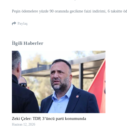
Peşin ödemelere yüzde 90 oranında gecikme faizi indirimi, 6 taksitte 
Paylaş
İlgili Haberler
Zeki Çeler: TDP, 3’üncü parti konumunda
Haziran 12, 2026