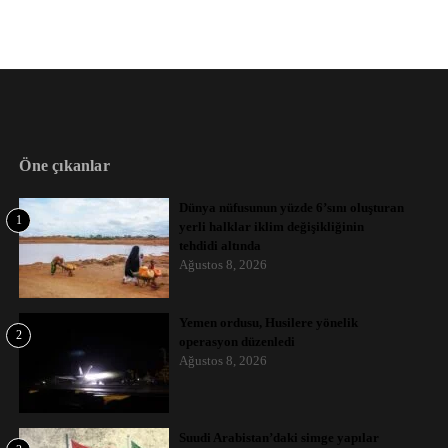
Öne çıkanlar
Dünya nüfusunun yüzde 6’sını oluşturan
1
yerli halklar iklim değişikliğinin
tehdidi altında
Ağustos 8, 2026
Yemen ordusu, Husilere yönelik
2
operasyon düzenledi
Ağustos 8, 2026
Suudi Arabistan’daki simge yapılar