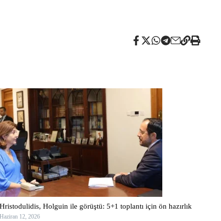
Hristodulidis, Holguin ile görüştü: 5+1 toplantı için ön hazırlık
Haziran 12, 2026