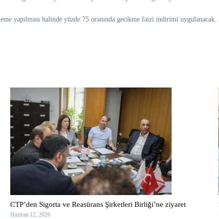
ödeme yapılması halinde yüzde 75 oranında gecikme faizi indirimi uygulanacak.
CTP’den Sigorta ve Reasürans Şirketleri Birliği’ne ziyaret
Haziran 12, 2026