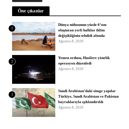
Öne çıkanlar
Dünya nüfusunun yüzde 6’sını
1
oluşturan yerli halklar iklim
değişikliğinin tehdidi altında
Ağustos 8, 2026
Yemen ordusu, Husilere yönelik
2
operasyon düzenledi
Ağustos 8, 2026
Suudi Arabistan’daki simge yapılar
3
Türkiye, Suudi Arabistan ve Pakistan
bayraklarıyla ışıklandırıldı
Ağustos 8, 2026