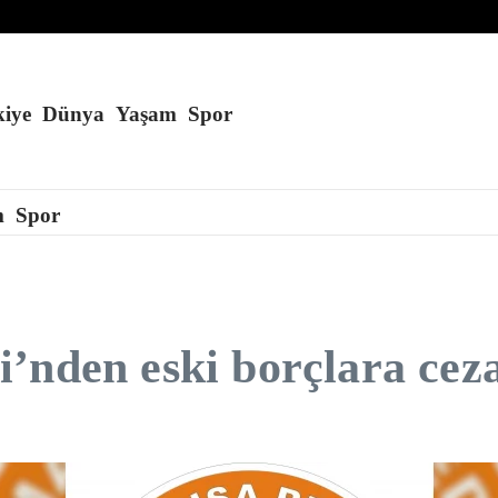
imzalamaktan onur duyduğunu belirtti
anda çalışmak 10 gün süreyle yasaklandı
ı genişleten kararnameler imzaladı
iye
Dünya
Yaşam
Spor
m
Spor
’nden eski borçlara ceza