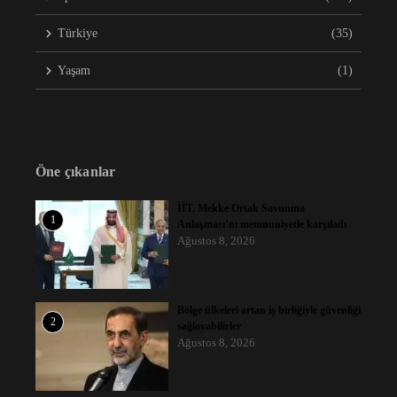
Türkiye
(35)
Yaşam
(1)
Öne çıkanlar
İİT, Mekke Ortak Savunma
1
Anlaşması’nı memnuniyetle karşıladı
Ağustos 8, 2026
Bölge ülkeleri artan iş birliğiyle güvenliği
2
sağlayabilirler
Ağustos 8, 2026