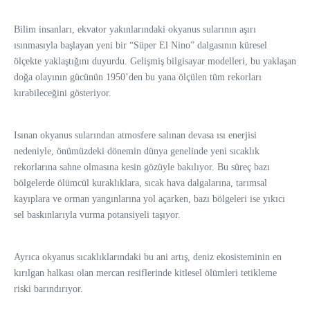
Bilim insanları, ekvator yakınlarındaki okyanus sularının aşırı
ısınmasıyla başlayan yeni bir “Süper El Nino” dalgasının küresel
ölçekte yaklaştığını duyurdu. Gelişmiş bilgisayar modelleri, bu yaklaşan
doğa olayının gücünün 1950’den bu yana ölçülen tüm rekorları
kırabileceğini gösteriyor.
Isınan okyanus sularından atmosfere salınan devasa ısı enerjisi
nedeniyle, önümüzdeki dönemin dünya genelinde yeni sıcaklık
rekorlarına sahne olmasına kesin gözüyle bakılıyor. Bu süreç bazı
bölgelerde ölümcül kuraklıklara, sıcak hava dalgalarına, tarımsal
kayıplara ve orman yangınlarına yol açarken, bazı bölgeleri ise yıkıcı
sel baskınlarıyla vurma potansiyeli taşıyor.
Ayrıca okyanus sıcaklıklarındaki bu ani artış, deniz ekosisteminin en
kırılgan halkası olan mercan resiflerinde kitlesel ölümleri tetikleme
riski barındırıyor.