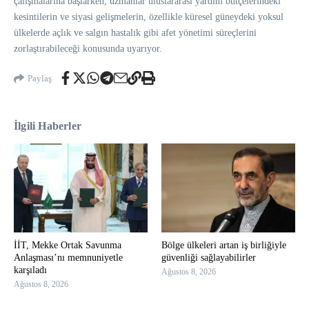
çalışmalarına başlarken, uzmanlar uluslararası yardım bütçelerindeki
kesintilerin ve siyasi gelişmelerin, özellikle küresel güneydeki yoksul
ülkelerde açlık ve salgın hastalık gibi afet yönetimi süreçlerini
zorlaştırabileceği konusunda uyarıyor.
Paylaş
İlgili Haberler
İİT, Mekke Ortak Savunma
Bölge ülkeleri artan iş birliğiyle
Anlaşması’nı memnuniyetle
güvenliği sağlayabilirler
karşıladı
Ağustos 8, 2026
Ağustos 8, 2026