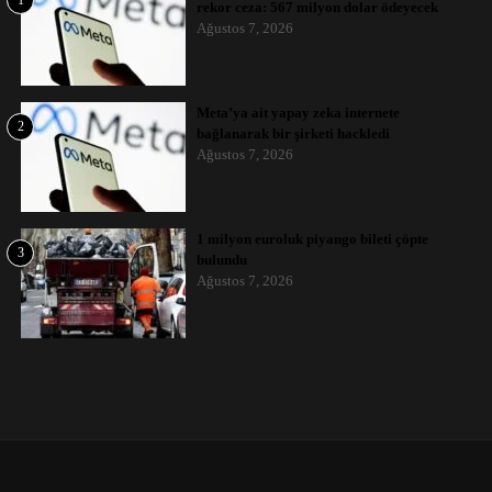
1
rekor ceza: 567 milyon dolar ödeyecek
Ağustos 7, 2026
Meta’ya ait yapay zeka internete
2
bağlanarak bir şirketi hackledi
Ağustos 7, 2026
1 milyon euroluk piyango bileti çöpte
3
bulundu
Ağustos 7, 2026