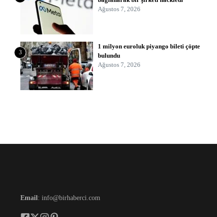
Ağustos 7, 2026
1 milyon euroluk piyango bileti çöpte
3
bulundu
Ağustos 7, 2026
Email
: info@birhaberci.com