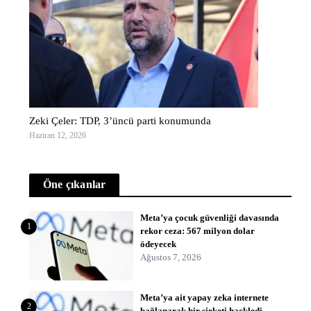
Zeki Çeler: TDP, 3’üncü parti konumunda
Haziran 12, 2026
Öne çıkanlar
Meta’ya çocuk güvenliği davasında
1
rekor ceza: 567 milyon dolar
ödeyecek
Ağustos 7, 2026
Meta’ya ait yapay zeka internete
2
bağlanarak bir şirketi hackledi