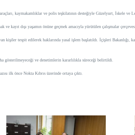
çları, kaymakamlıklar ve polis teşkilatının desteğiyle Güzelyurt, İskele ve L
ak ve kayıt dışı yaşamın önüne geçmek amacıyla yürütülen çalışmalar çerçevesind
 kişiler tespit edilerek haklarında yasal işlem başlatıldı. İçişleri Bakanlığı,
österilmeyeceği ve denetimlerin kararlılıkla süreceği belirtildi.
ısı ilk önce Nokta Kıbrıs üzerinde ortaya çıktı.