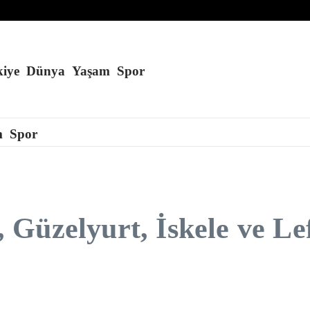
iye
Dünya
Yaşam
Spor
m
Spor
 Güzelyurt, İskele ve Le