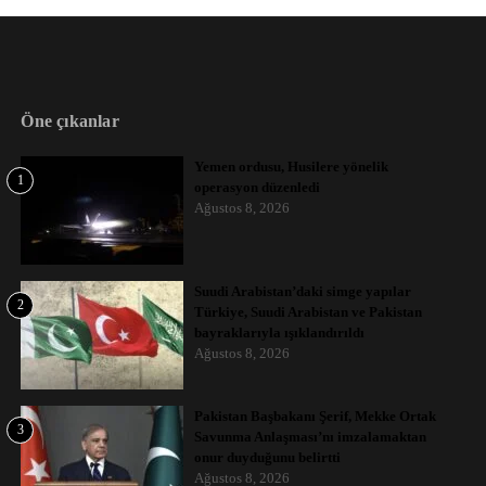
Öne çıkanlar
Yemen ordusu, Husilere yönelik
1
operasyon düzenledi
Ağustos 8, 2026
Suudi Arabistan’daki simge yapılar
2
Türkiye, Suudi Arabistan ve Pakistan
bayraklarıyla ışıklandırıldı
Ağustos 8, 2026
Pakistan Başbakanı Şerif, Mekke Ortak
3
Savunma Anlaşması’nı imzalamaktan
onur duyduğunu belirtti
Ağustos 8, 2026