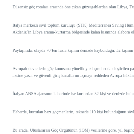
Düzensiz göç rotaları arasında öne çıkan güzergahlardan olan Libya, Tu
İtalya merkezli sivil toplum kuruluşu (STK) Mediterranea Saving Human
Akdeniz’in Libya arama-kurtarma bölgesinde kalan kısmında alabora old
Paylaşımda, olayda 70’ten fazla kişinin denizde kaybolduğu, 32 kişinin 
Avrupalı devletlerin göç konusuna yönelik yaklaşımları da eleştirilen pa
aksine yasal ve güvenli giriş kanallarını açmayı reddeden Avrupa hükümet
İtalyan ANSA ajansının haberinde ise kurtarılan 32 kişi ve denizde bul
Haberde, kurtulan bazı göçmenlerin, teknede 110 kişi bulunduğunu söyle
Bu arada, Uluslararası Göç Örgütünün (IOM) verilerine göre, yıl başı