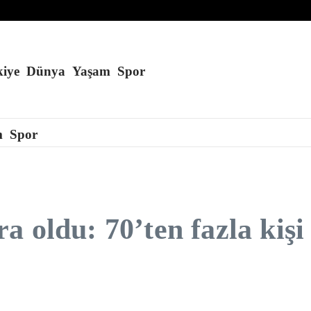
anda çalışmak 10 gün süreyle yasaklandı
ı genişleten kararnameler imzaladı
eğini söyledi
iye
Dünya
Yaşam
Spor
m
Spor
 oldu: 70’ten fazla kişi