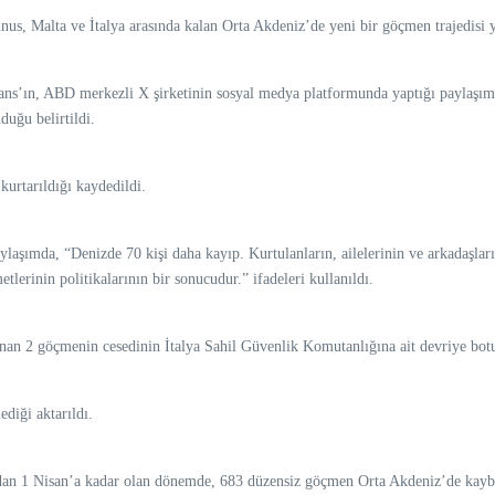
nus, Malta ve İtalya arasında kalan Orta Akdeniz’de yeni bir göçmen trajedisi 
s’ın, ABD merkezli X şirketinin sosyal medya platformunda yaptığı paylaşımda
uğu belirtildi.
kurtarıldığı kaydedildi.
ylaşımda, “Denizde 70 kişi daha kayıp. Kurtulanların, ailelerinin ve arkadaşları
lerinin politikalarının bir sonucudur.” ifadeleri kullanıldı.
unan 2 göçmenin cesedinin İtalya Sahil Güvenlik Komutanlığına ait devriye bot
diği aktarıldı.
ndan 1 Nisan’a kadar olan dönemde, 683 düzensiz göçmen Orta Akdeniz’de kayb