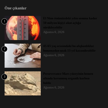
Öne çıkanlar
El Nino önümüzdeki yılın sonuna kadar
1
50 milyon kişiyi akut açlığa
sürükleyebilir
Ağustos 6, 2026
45-65 yaş arasındaki bu alışkanlıklar
2
bunamadan uzak 13 yıl kazandırabilir
Ağustos 6, 2026
Perseverance Mars yüzeyinin hemen
3
altında korunmuş organik karbon
buldu
Ağustos 6, 2026