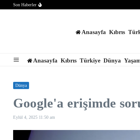
İçeriğe atla
Son Haberler
Asahi gazetesi: Japonya F-2 savaş uçaklarını ilk kez Hindistan
CIA’in Küba’ya operasyonları genişletmek için “görev gücü” 
Trump ülkeye düzensiz göçmen girişini durdurduklarını savun
Anasayfa
Kıbrıs
Türk
Anasayfa
Kıbrıs
Türkiye
Dünya
Yaşa
Dünya
Google'a erişimde sor
Eylül 4, 2025
11:50 am