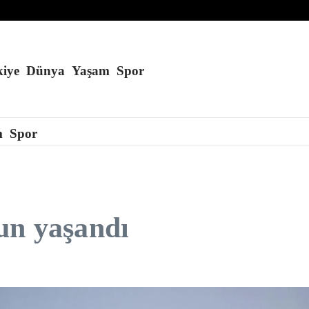
’a konuşlandırmayı planlıyor
kurduğu öne sürüldü
du
iye
Dünya
Yaşam
Spor
m
Spor
un yaşandı