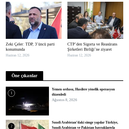
Zeki Çeler: TDP, 3’üncü parti
CTP’den Sigorta ve Reasürans
konumunda
Şirketleri Birliği’ne ziyaret
Haziran 12, 2026
Haziran 12, 2026
Öne çıkanlar
Yemen ordusu, Husilere yönelik operasyon
1
düzenledi
Ağustos 8, 2026
Suudi Arabistan’daki simge yapılar Türkiye,
2
Suudi Arabistan ve Pakistan bayraklarıyla