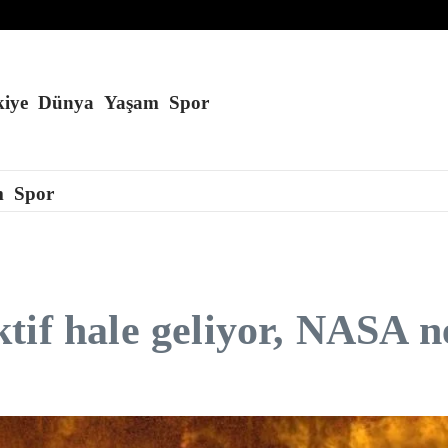
tmadı
lığa sürükleyebilir
andırabilir
iye
Dünya
Yaşam
Spor
m
Spor
tif hale geliyor, NASA n