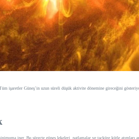
üm işaretler Güneş’in uzun süreli düşük aktivite dönemine gireceğini gösteriy
k
imuma iner. Bu süreçte güneş lekeleri, patlamalar ve taçküre kütle atımları ar