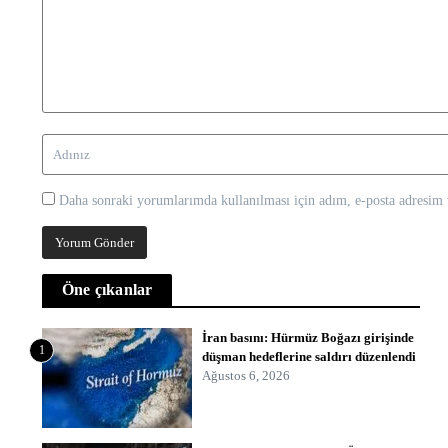
Daha sonraki yorumlarımda kullanılması için adım, e-posta adresim v
Öne çıkanlar
İran basını: Hürmüz Boğazı girişinde
1
düşman hedeflerine saldırı düzenlendi
Ağustos 6, 2026