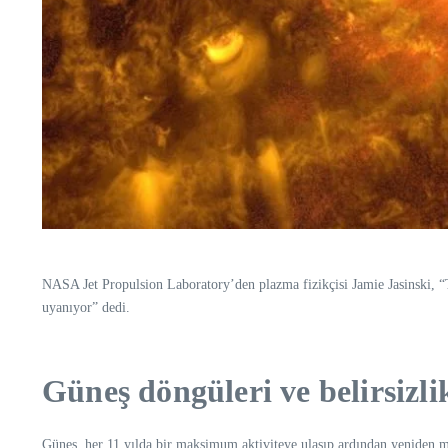
NASA Jet Propulsion Laboratory’den plazma fizikçisi Jamie Jasinski, “T
uyanıyor” dedi.
Güneş döngüleri ve belirsizli
Güneş, her 11 yılda bir maksimum aktiviteye ulaşıp ardından yeniden min