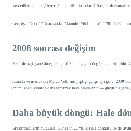
kaydedilen bu döngülere rağmen, bilim insanları Güneş’in davranışları
Geçmişte 1645–1715 arasında “Maunder Minimumu”, 1790–1830 arasında 
2008 sonrası değişim
2008’de başlayan Güneş Döngüsü 24, en zayıf döngülerden biri oldu. Ara
Jasinski ve meslektaşı Marco Velli’nin yaptığı çalışmaya göre, 2008’de
önümüzdeki yıllarda daha sert uzay hava olaylarının — güçlü rüzgârlar, 
Daha büyük döngü: Hale dö
Araştırmacıların bulguları, Güneş’in 22 yıllık Hale döngüsü ile de uyum