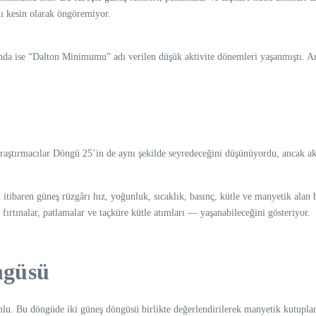
nı kesin olarak öngöremiyor.
ise “Dalton Minimumu” adı verilen düşük aktivite dönemleri yaşanmıştı. Anca
ştırmacılar Döngü 25’in de aynı şekilde seyredeceğini düşünüyordu, ancak akti
n itibaren güneş rüzgârı hız, yoğunluk, sıcaklık, basınç, kütle ve manyetik ala
fırtınalar, patlamalar ve taçküre kütle atımları — yaşanabileceğini gösteriyor.
ngüsü
lu. Bu döngüde iki güneş döngüsü birlikte değerlendirilerek manyetik kutuplar e