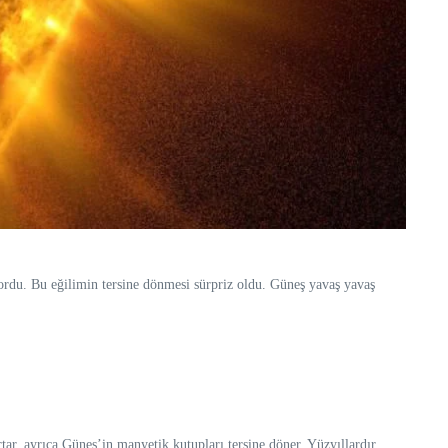
ordu. Bu eğilimin tersine dönmesi sürpriz oldu. Güneş yavaş yavaş
tar, ayrıca Güneş’in manyetik kutupları tersine döner. Yüzyıllardır