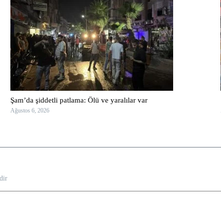
Şam’da şiddetli patlama: Ölü ve yaralılar var
Ağustos 6, 2026
dir