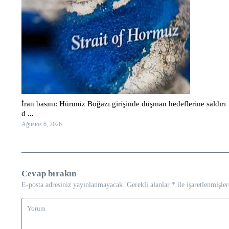
İran basını: Hürmüz Boğazı girişinde düşman hedeflerine saldırı
d ...
Ağustos 6, 2026
Cevap bırakın
E-posta adresiniz yayınlanmayacak.
Gerekli alanlar
*
ile işaretlenmişler