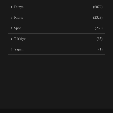
Dünya
(6072)
Kıbrıs
(2329)
Spor
(269)
Türkiye
(35)
Yaşam
(1)