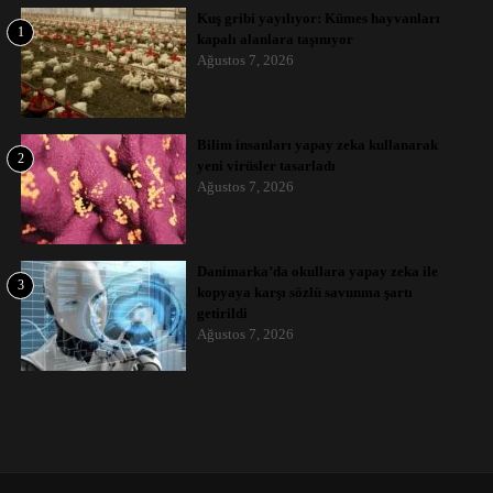
Kuş gribi yayılıyor: Kümes hayvanları
1
kapalı alanlara taşınıyor
Ağustos 7, 2026
Bilim insanları yapay zeka kullanarak
2
yeni virüsler tasarladı
Ağustos 7, 2026
Danimarka’da okullara yapay zeka ile
3
kopyaya karşı sözlü savunma şartı
getirildi
Ağustos 7, 2026