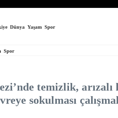
lüğünde alan küle döndü
şi yaralandı
ağmuru yaşanacak
iye
Dünya
Yaşam
Spor
m
Spor
i’nde temizlik, arızalı 
vreye sokulması çalışmal