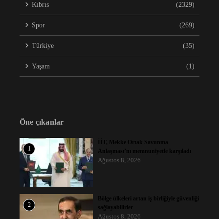
Kıbrıs
(2329)
Spor
(269)
Türkiye
(35)
Yaşam
(1)
Öne çıkanlar
İİT, Mekke Ortak Savunma
1
Anlaşması’nı memnuniyetle karşıladı
Ağustos 8, 2026
Bölge ülkeleri artan iş birliğiyle güvenliği
2
sağlayabilirler
Ağustos 8, 2026