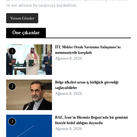
ve site adresim bu tarayıcıya kaydedilsin.
Öne çıkanlar
İİT, Mekke Ortak Savunma Anlaşması’nı
1
memnuniyetle karşıladı
Ağustos 8, 2026
Bölge ülkeleri artan iş birliğiyle güvenliği
2
sağlayabilirler
Ağustos 8, 2026
BAE, İran’ın Hürmüz Boğazı’nda bir gemisini
3
füzeyle hedef aldığını duyurdu
Ağustos 8, 2026