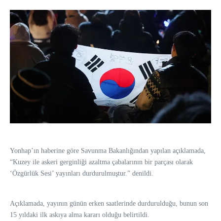
Yonhap’ın haberine göre Savunma Bakanlığından yapılan açıklamada,
“Kuzey ile askeri gerginliği azaltma çabalarının bir parçası olarak
‘Özgürlük Sesi’ yayınları durdurulmuştur.” denildi.
Açıklamada, yayının günün erken saatlerinde durdurulduğu, bunun son
15 yıldaki ilk askıya alma kararı olduğu belirtildi.