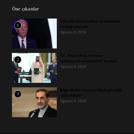
Öne çıkanlar
Eski ABD Başkanı Biden’ın kanserinin
1
yayıldığı açıklandı
Ağustos 9, 2026
İİT, Mekke Ortak Savunma
2
Anlaşması’nı memnuniyetle karşıladı
Ağustos 8, 2026
Bölge ülkeleri artan iş birliğiyle güvenliği
3
sağlayabilirler
Ağustos 8, 2026