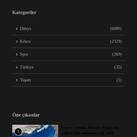
Kategoriler
Dünya
(6089)
Kıbrıs
(2329)
Spor
(269)
Türkiye
(35)
Yaşam
(1)
Öne çıkanlar
İran ve Umman, Hürmüz Boğazı’nın
1
açılması için anlaşmaya çok yakın