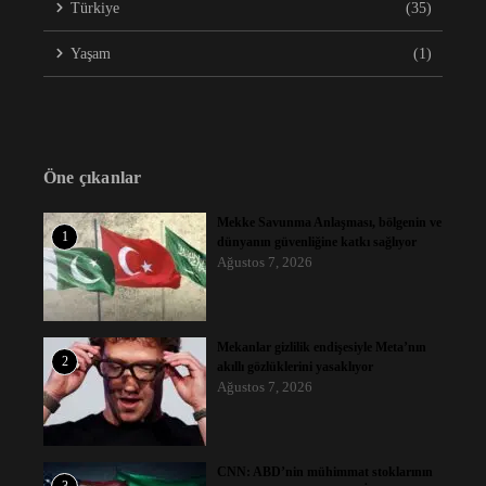
Türkiye
(35)
Yaşam
(1)
Öne çıkanlar
Mekke Savunma Anlaşması, bölgenin ve
1
dünyanın güvenliğine katkı sağlıyor
Ağustos 7, 2026
Mekanlar gizlilik endişesiyle Meta’nın
2
akıllı gözlüklerini yasaklıyor
Ağustos 7, 2026
CNN: ABD’nin mühimmat stoklarının
3