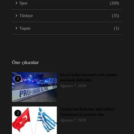
Spor
(269)
Türkiye
(35)
Yaşam
(1)
Öne çıkanlar
Sosyal medya fenomeni canlı yayında
1
vurularak öldürüldü
Ağustos 7, 2026
Türkiye’nin Balkanlar’daki nüfuzu
2
Yunanistan’da gündem oldu
Ağustos 7, 2026