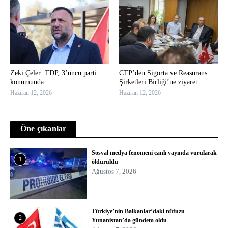
Zeki Çeler: TDP, 3’üncü parti
CTP’den Sigorta ve Reasürans
konumunda
Şirketleri Birliği’ne ziyaret
Haziran 12, 2026
Haziran 12, 2026
Öne çıkanlar
Sosyal medya fenomeni canlı yayında vurularak
1
öldürüldü
Ağustos 7, 2026
Türkiye’nin Balkanlar’daki nüfuzu
2
Yunanistan’da gündem oldu