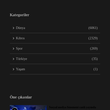
Kategoriler
Dünya
(6061)
Kıbrıs
(2329)
Spor
(269)
Türkiye
(35)
Yaşam
(1)
Öne çıkanlar
Sosyal medya fenomeni canlı yayında