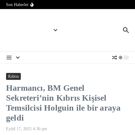
İçeriğe atla
Şam’da şiddetli patlama: Ölü ve yaralılar var
Son Haberler
Stresten 2 binden fazla sipariş verdi, tutuklandı
UEFA, FIFA organizasyonlarını boykot kararından geri adım
atmadı
Kıbrıs
Harmancı, BM Genel
Sekreteri’nin Kıbrıs Kişisel
Temsilcisi Holguin ile bir araya
geldi
Eylül 17, 2025
4:30 pm