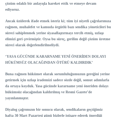
çözüm odaklı bir anlayışla hareket ettik ve etmeye devam
ediyoruz.
Ancak üzülerek ifade etmek isteriz ki; tüm iyi niyetli çağrılarımıza
rağmen, muhalefet ve kamuda örgütlü bazı sendika yöneticileri bu
süreci sahiplenmek yerine siyasallaştırmayı tercih etmiş, uzlaşı
elimizi geri çevirmiştir. Oysa bu süreç, gerilim değil çözüm üretme
süreci olarak değerlendirilmeliydi.
‘YASA GÜCÜNDE KARARNAME YENİ ÖNERİDEN DOLAYI
HÜKÜMSÜZ OLACAĞINDAN ÖTÜRÜ KALDIRDIK’
Buna rağmen hükümet olarak sorumluluğumuzun gereğini yerine
getirmek için uzlaşı irademizi sadece sözde değil, somut adımlarla
da ortaya koyduk. Yasa gücünde kararname yeni öneriden dolayı
hükümsüz olacağından kaldırılmış ve Resmi Gazete’de
yayınlanmıştır.
Diyalog çağrımızın bir sonucu olarak, sendikaların geçtiğimiz
hafta 30 Mart Pazartesi günü bizlerle istişare ederek önerdiği