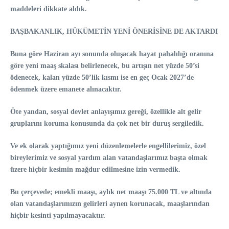
maddeleri dikkate aldık.
BAŞBAKANLIK, HÜKÜMETİN YENİ ÖNERİSİNE DE AKTARDI
Buna göre Haziran ayı sonunda oluşacak hayat pahalılığı oranına
göre yeni maaş skalası belirlenecek, bu artışın net yüzde 50’si
ödenecek, kalan yüzde 50’lik kısmı ise en geç Ocak 2027’de
ödenmek üzere emanete alınacaktır.
Öte yandan, sosyal devlet anlayışımız gereği, özellikle alt gelir
gruplarını koruma konusunda da çok net bir duruş sergiledik.
Ve ek olarak yaptığımız yeni düzenlemelerle engellilerimiz, özel
bireylerimiz ve sosyal yardım alan vatandaşlarımız başta olmak
üzere hiçbir kesimin mağdur edilmesine izin vermedik.
Bu çerçevede; emekli maaşı, aylık net maaşı 75.000 TL ve altında
olan vatandaşlarımızın gelirleri aynen korunacak, maaşlarından
hiçbir kesinti yapılmayacaktır.