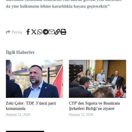
da yine halkımızın lehine kararlılıkla hayata geçirecektir”
Paylaş
İlgili Haberler
Zeki Çeler: TDP, 3’üncü parti
CTP’den Sigorta ve Reasürans
konumunda
Şirketleri Birliği’ne ziyaret
Haziran 12, 2026
Haziran 12, 2026