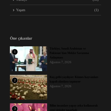
Yaşam
(1)
Öne çıkanlar
Türkiye, Suudi Arabistan ve
1
Pakistan’dan Mekke Savunma
Anlaşması
Ağustos 7, 2026
Kuş gribi yayılıyor: Kümes hayvanları
2
kapalı alanlara taşınıyor
Ağustos 7, 2026
Bilim insanları yapay zeka kullanarak
3
yeni virüsler tasarladı