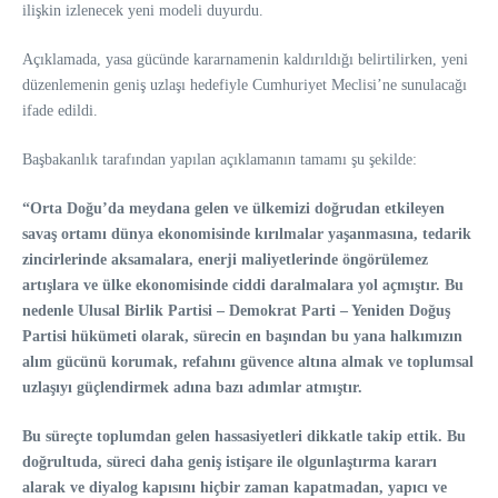
ilişkin izlenecek yeni modeli duyurdu.
Açıklamada, yasa gücünde kararnamenin kaldırıldığı belirtilirken, yeni
düzenlemenin geniş uzlaşı hedefiyle Cumhuriyet Meclisi’ne sunulacağı
ifade edildi.
Başbakanlık tarafından yapılan açıklamanın tamamı şu şekilde:
“Orta Doğu’da meydana gelen ve ülkemizi doğrudan etkileyen
savaş ortamı dünya ekonomisinde kırılmalar yaşanmasına, tedarik
zincirlerinde aksamalara, enerji maliyetlerinde öngörülemez
artışlara ve ülke ekonomisinde ciddi daralmalara yol açmıştır. Bu
nedenle Ulusal Birlik Partisi – Demokrat Parti – Yeniden Doğuş
Partisi hükümeti olarak, sürecin en başından bu yana halkımızın
alım gücünü korumak, refahını güvence altına almak ve toplumsal
uzlaşıyı güçlendirmek adına bazı adımlar atmıştır.
Bu süreçte toplumdan gelen hassasiyetleri dikkatle takip ettik. Bu
doğrultuda, süreci daha geniş istişare ile olgunlaştırma kararı
alarak ve diyalog kapısını hiçbir zaman kapatmadan, yapıcı ve