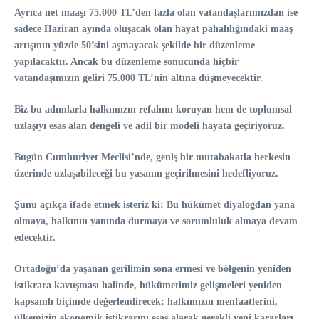
Ayrıca net maaşı 75.000 TL’den fazla olan vatandaşlarımızdan ise
sadece Haziran ayında oluşacak olan hayat pahalılığındaki maaş
artışının yüzde 50’sini aşmayacak şekilde bir düzenleme
yapılacaktır. Ancak bu düzenleme sonucunda hiçbir
vatandaşımızın geliri 75.000 TL’nin altına düşmeyecektir.
Biz bu adımlarla halkımızın refahını koruyan hem de toplumsal
uzlaşıyı esas alan dengeli ve adil bir modeli hayata geçiriyoruz.
Bugün Cumhuriyet Meclisi’nde, geniş bir mutabakatla herkesin
üzerinde uzlaşabileceği bu yasanın geçirilmesini hedefliyoruz.
Şunu açıkça ifade etmek isteriz ki: Bu hükümet diyalogdan yana
olmaya, halkının yanında durmaya ve sorumluluk almaya devam
edecektir.
Ortadoğu’da yaşanan gerilimin sona ermesi ve bölgenin yeniden
istikrara kavuşması halinde, hükümetimiz gelişmeleri yeniden
kapsamlı biçimde değerlendirecek; halkımızın menfaatlerini,
ülkemizin ekonomik istikrarını esas alarak gerekli yeni kararları