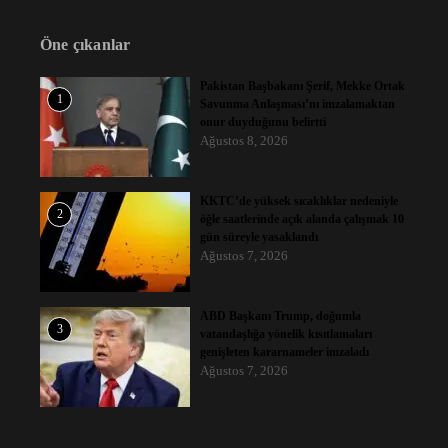
Öne çıkanlar
Pakistan Başbakanı Şerif, Mekke Ortak
1
Savunma Anlaşması’nı imzalamaktan
onur duyduğunu belirtti
Ağustos 8, 2026
KKTC’de yüksek sıcaklıklar nedeniyle
2
öğle saatlerinde açık alanda çalışmak 10
gün süreyle yasaklandı
Ağustos 7, 2026
ABD Başkanı Trump, doğumla
3
vatandaşlığa yönelik kısıtlamaları
genişleten kararnameler imzaladı
Ağustos 7, 2026