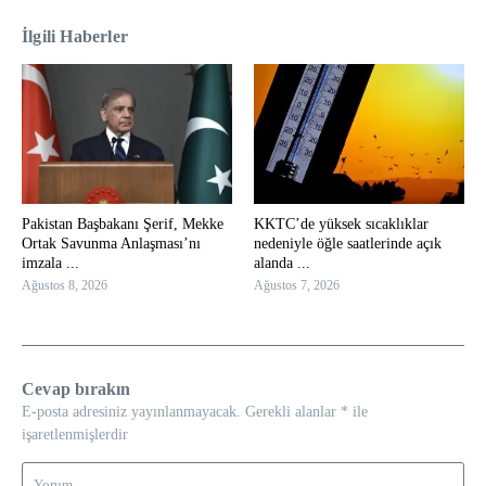
İlgili Haberler
Pakistan Başbakanı Şerif, Mekke
KKTC’de yüksek sıcaklıklar
Ortak Savunma Anlaşması’nı
nedeniyle öğle saatlerinde açık
imzala ...
alanda ...
Ağustos 8, 2026
Ağustos 7, 2026
Cevap bırakın
E-posta adresiniz yayınlanmayacak.
Gerekli alanlar
*
ile
işaretlenmişlerdir