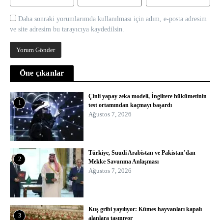
Daha sonraki yorumlarımda kullanılması için adım, e-posta adresim
ve site adresim bu tarayıcıya kaydedilsin.
Öne çıkanlar
Çinli yapay zeka modeli, İngiltere hükümetinin
1
test ortamından kaçmayı başardı
Ağustos 7, 2026
Türkiye, Suudi Arabistan ve Pakistan’dan
2
Mekke Savunma Anlaşması
Ağustos 7, 2026
Kuş gribi yayılıyor: Kümes hayvanları kapalı
3
alanlara taşınıyor