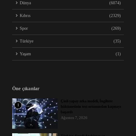
Dünya
(6074)
Kıbrıs
(2329)
Spor
(269)
Türkiye
(35)
Yaşam
(1)
Öne çıkanlar
Çinli yapay zeka modeli, İngiltere
1
hükümetinin test ortamından kaçmayı
başardı
Ağustos 7, 2026
Türkiye, Suudi Arabistan ve