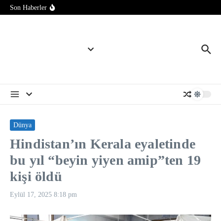
İçeriğe atla
Bilim insanları yapay zeka kullanarak yeni virüsler tasarladı
Son Haberler
Danimarka’da okullara yapay zeka ile kopyaya karşı sözlü
savunma şartı getirildi
İspanya tarihinin en büyük orman yangınında New York
büyüklüğünde alan küle döndü
Dünya
Hindistan’ın Kerala eyaletinde
bu yıl “beyin yiyen amip”ten 19
kişi öldü
Eylül 17, 2025
8:18 pm