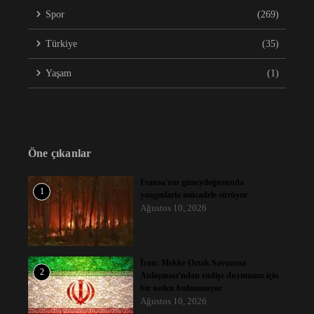
Spor
(269)
Türkiye
(35)
Yaşam
(1)
Öne çıkanlar
Fransa'nın güneydoğusunda
1
yangınlarla mücadele sürüyor
Ağustos 10, 2026
İran: Mekke Ortak Savunma
2
Anlaşması’ndan endişe duymamız için
bir neden bulunmuyor
Ağustos 10, 2026