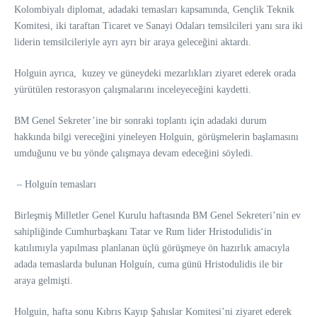
Kolombiyalı diplomat, adadaki temasları kapsamında, Gençlik Teknik
Komitesi, iki taraftan Ticaret ve Sanayi Odaları temsilcileri yanı sıra iki
liderin temsilcileriyle ayrı ayrı bir araya geleceğini aktardı.
Holguin ayrıca, kuzey ve güneydeki mezarlıkları ziyaret ederek orada
yürütülen restorasyon çalışmalarını inceleyeceğini kaydetti.
BM Genel Sekreter’ine bir sonraki toplantı için adadaki durum
hakkında bilgi vereceğini yineleyen Holguin, görüşmelerin başlamasını
umduğunu ve bu yönde çalışmaya devam edeceğini söyledi.
– Holguín temasları
Birleşmiş Milletler Genel Kurulu haftasında BM Genel Sekreteri’nin ev
sahipliğinde Cumhurbaşkanı Tatar ve Rum lider Hristodulidis‘in
katılımıyla yapılması planlanan üçlü görüşmeye ön hazırlık amacıyla
adada temaslarda bulunan Holguín, cuma günü Hristodulidis ile bir
araya gelmişti.
Holguin, hafta sonu Kıbrıs Kayıp Şahıslar Komitesi’ni ziyaret ederek