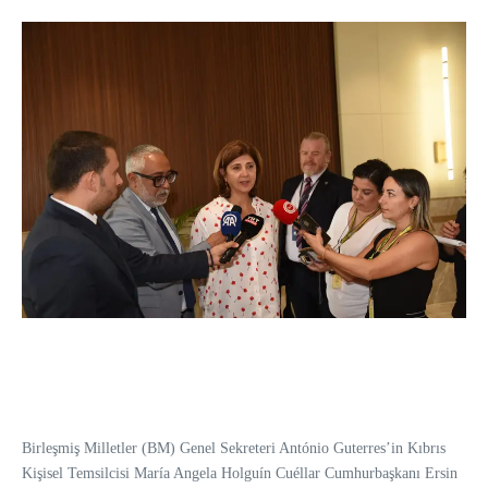
Birleşmiş Milletler (BM) Genel Sekreteri António Guterres’in Kıbrıs
Kişisel Temsilcisi María Angela Holguín Cuéllar Cumhurbaşkanı Ersin