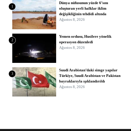
Dünya nüfusunun yüzde 6’sını
1
oluşturan yerli halklar iklim
değişikliğinin tehdidi altında
Ağustos 8, 2026
Yemen ordusu, Husilere yönelik
2
operasyon düzenledi
Ağustos 8, 2026
Suudi Arabistan’daki simge yapılar
3
Türkiye, Suudi Arabistan ve Pakistan
bayraklarıyla ışıklandırıldı
Ağustos 8, 2026