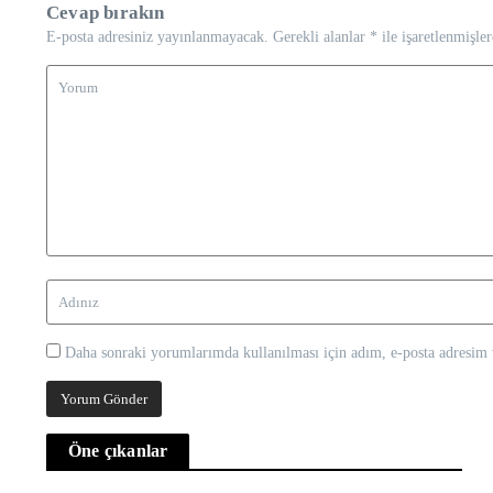
Cevap bırakın
E-posta adresiniz yayınlanmayacak.
Gerekli alanlar
*
ile işaretlenmişler
Daha sonraki yorumlarımda kullanılması için adım, e-posta adresim v
Öne çıkanlar