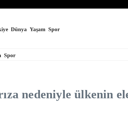
imzalamaktan onur duyduğunu belirtti
anda çalışmak 10 gün süreyle yasaklandı
ı genişleten kararnameler imzaladı
iye
Dünya
Yaşam
Spor
m
Spor
rıza nedeniyle ülkenin el