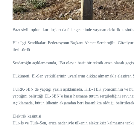
Bazı sivil toplum kuruluşları da ülke genelinde yaşanan elektrik kesintis
Hür İşçi Sendikaları Federasyonu Başkanı Ahmet Serdaroğlu, Güzelyurt T
ileri sürdü.
Serdaroğlu açıklamasında, “Bu olayın basit bir teknik arıza olarak geçişt
Hükümeti, El-Sen yetkililerinin uyarılarını dikkat almamakla eleştiren
TÜRK-SEN de yaptığı yazılı açıklamada, KIB-TEK yönetiminin ve hükümet
yaptığını belirttiği EL-SEN’e karşı hasmane tutum sergilediğini savunar
Açıklamada, bütün ülkenin akşamdan beri karanlıkta olduğu belirtile
Elektrik kesintisi
Hür-İş ve Türk-Sen, arıza nedeniyle ülkenin elektriksiz kalmasına tepki