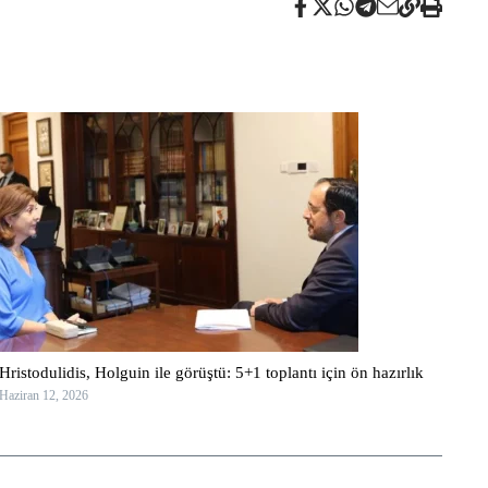
Hristodulidis, Holguin ile görüştü: 5+1 toplantı için ön hazırlık
Haziran 12, 2026