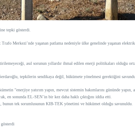
ine tepki gösterdi.
rafo Merkezi’nde yaşanan patlama nedeniyle ülke genelinde yaşanan elektrik ke
irilemeyeceği, asıl sorunun yıllardır ihmal edilen enerji politikaları olduğu orta
 Serdaroğlu, tepkilerin sendikaya değil, hükümete yönelmesi gerektiğini savund
in “enerjiye yatırım yapın, mevcut sistemin bakımlarını gününde yapın, aksi 
ak, en sonunda EL-SEN’in bir kez daha haklı çıktığını iddia etti.
rek, bunun tek sorumlusunun KIB-TEK yönetimi ve hükümet olduğu savunuldu.
 gösterdi