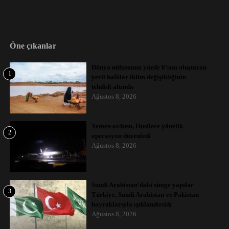
Öne çıkanlar
Dünya nüfusunun yüzde 6’sını oluşturan
1
yerli halklar iklim değişikliğinin
tehdidi altında
Ağustos 8, 2026
Yemen ordusu, Husilere yönelik
2
operasyon düzenledi
Ağustos 8, 2026
Suudi Arabistan’daki simge yapılar
3
Türkiye, Suudi Arabistan ve Pakistan
bayraklarıyla ışıklandırıldı
Ağustos 8, 2026