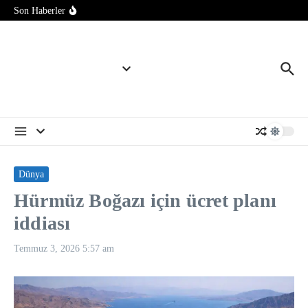
İçeriğe atla
savunma şartı getirildi
Son Haberler
İspanya tarihinin en büyük orman yangınında New York
büyüklüğünde alan küle döndü
Tayland’da okulda düzenlenen silahlı saldırıda 7 kişi öldü, 15
kişi yaralandı
Dünya
Hürmüz Boğazı için ücret planı
iddiası
Temmuz 3, 2026
5:57 am