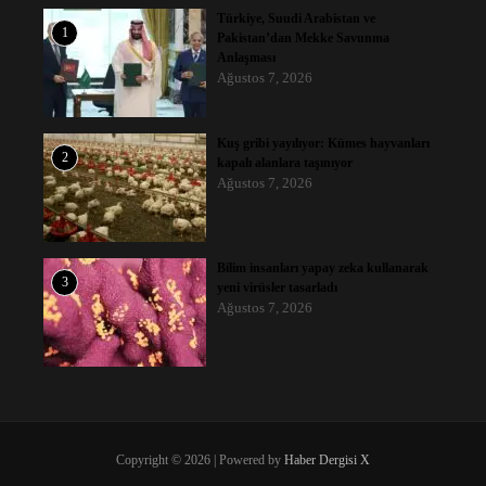
Türkiye, Suudi Arabistan ve
1
Pakistan’dan Mekke Savunma
Anlaşması
Ağustos 7, 2026
Kuş gribi yayılıyor: Kümes hayvanları
2
kapalı alanlara taşınıyor
Ağustos 7, 2026
Bilim insanları yapay zeka kullanarak
3
yeni virüsler tasarladı
Ağustos 7, 2026
Copyright © 2026 | Powered by
Haber Dergisi X