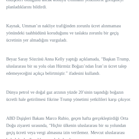
planladıklarını bildirdi.
Kaynak, Umman’ın nakliye trafiğinden zorunlu ücret alınmaması
yönündeki taahhüdünü koruduğunu ve taslakta zorunlu bir geçiş
ücretinin yer almadığını vurguladı.
Beyaz Saray Sözcüsü Anna Kelly yaptığı açıklamada, “Başkan Trump,
uluslararası bir su yolu olan Hürmüz Boğazı’ndan İran’ın ücret talep
edemeyeceğini açıkça belirtmiştir.” ifadesini kullandı.
Dünya petrol ve doğal gaz arzının yüzde 20’sinin taşındığı boğazın
ücretli hale getirilmesi fikrine Trump yönetimi yetkilileri karşı çıkıyor.
ABD Dışişleri Bakanı Marco Rubio, geçen hafta gerçekleştirdiği Orta
Doğu ziyareti sırasında, “Hiçbir ülkenin uluslararası bir su yolundan
geçiş ücreti veya vergi almasına izin verilemez. Mevcut uluslararası