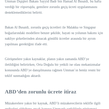
Umman Dışişleri Bakanı Sayyid Badr bin Hamad Al Busaidi, bu hafta
verdiği bir röportajda, gemilere zorunlu geçiş ücreti uygulanmasını
desteklemediklerini belirtti.
Bakan Al Busaidi, zorunlu geçiş ücretleri ile Malakka ve Singapur
boğazlarındaki modellere benzer şekilde, hayati su yolunun bakımı için
nakliye şirketlerinden alınacak gönüllü ücretler arasında bir ayrım
yapılması gerektiğini ifade etti.
Görüşmelere yakın kaynaklar, planın yakın zamanda ABD’ye
iletildiğini belirtirken, Orta Doğulu bir yetkili ise olası mekanizmalar
konusunda ABD’ye danışılmasına rağmen Umman’ın henüz resmi bir
teklif sunmadığını aktardı.
ABD’den zorunlu ücrete itiraz
Müzakerelere yakın bir kaynak, ABD’li müzakerecilerin teklifle ilgili
endişeleri olduğunu ancak konuyu Ummanlı yetkililerle görüşmeyi