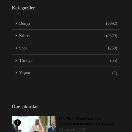
Kategoriler
Dünya
(6092)
Kıbrıs
(2329)
Spor
(269)
Türkiye
(35)
Yaşam
(1)
Öne çıkanlar
İİT, Mekke Ortak Savunma
1
Anlaşması’nı memnuniyetle karşıladı
Ağustos 8, 2026