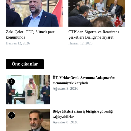
Zeki Çeler: TDP, 3’üncü parti
CTP’den Sigorta ve Reasürans
konumunda
Şirketleri Birliği’ne ziyaret
Haziran 12, 2026
Haziran 12, 2026
Öne çıkanlar
İİT, Mekke Ortak Savunma Anlaşması’nı
1
memnuniyetle karşıladı
Ağustos 8, 2026
Bölge ülkeleri artan iş birliğiyle güvenliği
2
sağlayabilirler
Ağustos 8, 2026