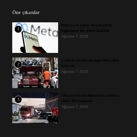
Öne çıkanlar
Meta’ya ait yapay zeka internete
1
bağlanarak bir şirketi hackledi
Ağustos 7, 2026
1 milyon euroluk piyango bileti çöpte
2
bulundu
Ağustos 7, 2026
Almanya’da havalimanında patlayıcı
3
yüklü İHA bulundu
Ağustos 7, 2026