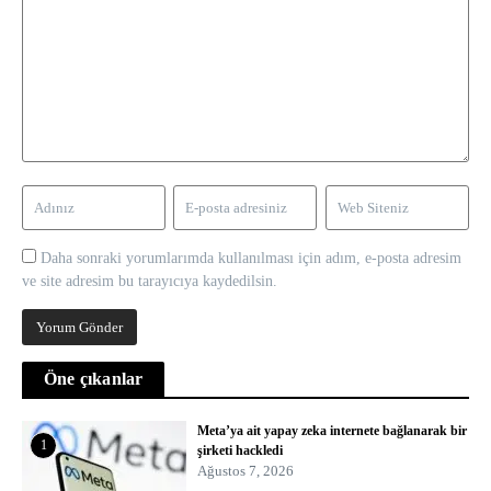
Daha sonraki yorumlarımda kullanılması için adım, e-posta adresim
ve site adresim bu tarayıcıya kaydedilsin.
Öne çıkanlar
Meta’ya ait yapay zeka internete bağlanarak bir
1
şirketi hackledi
Ağustos 7, 2026