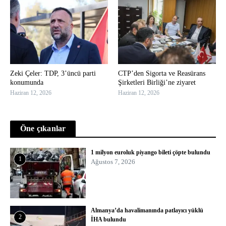
Zeki Çeler: TDP, 3’üncü parti
CTP’den Sigorta ve Reasürans
konumunda
Şirketleri Birliği’ne ziyaret
Haziran 12, 2026
Haziran 12, 2026
Öne çıkanlar
1 milyon euroluk piyango bileti çöpte bulundu
1
Ağustos 7, 2026
Almanya’da havalimanında patlayıcı yüklü
2
İHA bulundu