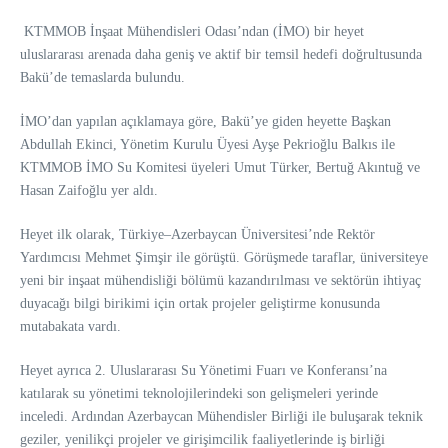
KTMMOB İnşaat Mühendisleri Odası’ndan (İMO) bir heyet
uluslararası arenada daha geniş ve aktif bir temsil hedefi doğrultusunda
Bakü’de temaslarda bulundu.
İMO’dan yapılan açıklamaya göre, Bakü’ye giden heyette Başkan
Abdullah Ekinci, Yönetim Kurulu Üyesi Ayşe Pekrioğlu Balkıs ile
KTMMOB İMO Su Komitesi üyeleri Umut Türker, Bertuğ Akıntuğ ve
Hasan Zaifoğlu yer aldı.
Heyet ilk olarak, Türkiye–Azerbaycan Üniversitesi’nde Rektör
Yardımcısı Mehmet Şimşir ile görüştü. Görüşmede taraflar, üniversiteye
yeni bir inşaat mühendisliği bölümü kazandırılması ve sektörün ihtiyaç
duyacağı bilgi birikimi için ortak projeler geliştirme konusunda
mutabakata vardı.
Heyet ayrıca 2. Uluslararası Su Yönetimi Fuarı ve Konferansı’na
katılarak su yönetimi teknolojilerindeki son gelişmeleri yerinde
inceledi. Ardından Azerbaycan Mühendisler Birliği ile buluşarak teknik
geziler, yenilikçi projeler ve girişimcilik faaliyetlerinde iş birliği