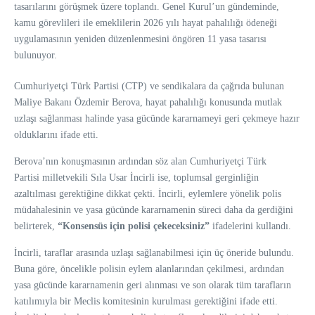
tasarılarını görüşmek üzere toplandı. Genel Kurul’un gündeminde,
kamu görevlileri ile emeklilerin 2026 yılı hayat pahalılığı ödeneği
uygulamasının yeniden düzenlenmesini öngören 11 yasa tasarısı
bulunuyor.
Cumhuriyetçi Türk Partisi
(
CTP
) ve sendikalara da çağrıda bulunan
Maliye Bakanı Özdemir Berova, hayat pahalılığı konusunda mutlak
uzlaşı sağlanması halinde yasa gücünde kararnameyi geri çekmeye hazır
olduklarını ifade etti.
Berova’nın konuşmasının ardından söz alan
Cumhuriyetçi Türk
Partisi
milletvekili
Sıla Usar İncirli
ise, toplumsal gerginliğin
azaltılması gerektiğine dikkat çekti. İncirli, eylemlere yönelik polis
müdahalesinin ve yasa gücünde kararnamenin süreci daha da gerdiğini
belirterek,
“Konsensüs için polisi çekeceksiniz”
ifadelerini kullandı.
İncirli, taraflar arasında uzlaşı sağlanabilmesi için üç öneride bulundu.
Buna göre, öncelikle polisin eylem alanlarından çekilmesi, ardından
yasa gücünde kararnamenin geri alınması ve son olarak tüm tarafların
katılımıyla bir Meclis komitesinin kurulması gerektiğini ifade etti.