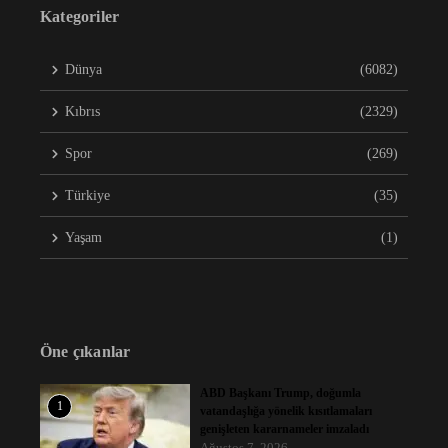
Kategoriler
Dünya
(6082)
Kıbrıs
(2329)
Spor
(269)
Türkiye
(35)
Yaşam
(1)
Öne çıkanlar
ABD Başkanı Trump, doğumla
1
vatandaşlığa yönelik kısıtlamaları
genişleten kararnameler imzaladı
Ağustos 7, 2026