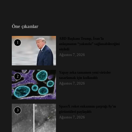
Öne çıkanlar
ABD Başkanı Trump, İran’la
1
anlaşmanın “yakında” sağlanabileceğini
söyledi
Ağustos 7, 2026
Yapay zeka tamamen yeni virüsler
2
tasarlamak için kullanıldı
Ağustos 7, 2026
SpaceX roket enkazının çarptığı Ay’ın
3
görüntüleri paylaşıldı
Ağustos 7, 2026