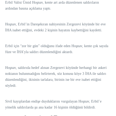
Erbil Valisi Ümid Hoşnav, kente art arda düzenlenen saldırıların
ardından basına açıklama yaptı.
Hoşnav, Erbil’in Dareşekıran nahiyesinin Zergezevi köyünde bir eve
İHA isabet ettiğini, evdeki 2 kişinin hayatını kaybettiğini kaydetti.
Erbil için “zor bir gün” olduğunu ifade eden Hoşnav, kente çok sayıda
füze ve İHA’yla saldırı düzenlendiğini aktardı.
Hoşnav, saldırıda hedef alınan Zergezevi köyünde herhangi bir askeri
noktanın bulunmadığını belirterek, söz konusu köye 3 İHA ile saldırı
düzenlendiğini, ikisinin tarlalara, birinin ise bir eve isabet ettiğini
söyledi.
Sivil kayıplardan endişe duyduklarını vurgulayan Hoşnav, Erbil’e
yönelik saldırılarda şu ana kadar 16 kişinin öldüğünü bildirdi.