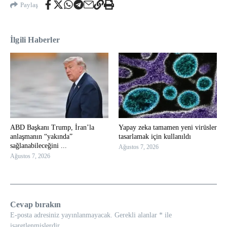
Paylaş
İlgili Haberler
ABD Başkanı Trump, İran’la
Yapay zeka tamamen yeni virüsler
anlaşmanın “yakında”
tasarlamak için kullanıldı
sağlanabileceğini ...
Ağustos 7, 2026
Ağustos 7, 2026
Cevap bırakın
E-posta adresiniz yayınlanmayacak.
Gerekli alanlar
*
ile
işaretlenmişlerdir