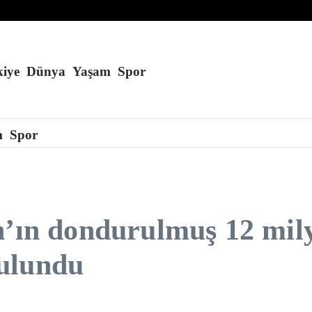
iye
Dünya
Yaşam
Spor
m
Spor
n’ın dondurulmuş 12 mily
ulundu