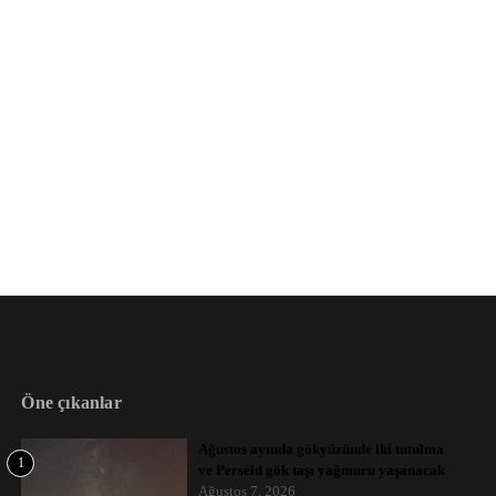
Öne çıkanlar
Ağustos ayında gökyüzünde iki tutulma
1
ve Perseid gök taşı yağmuru yaşanacak
Ağustos 7, 2026