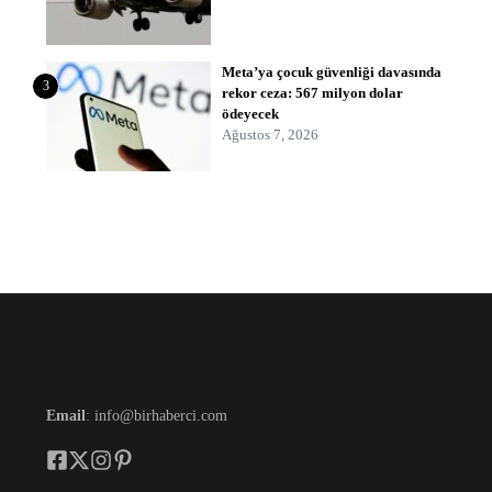
Meta’ya çocuk güvenliği davasında
3
rekor ceza: 567 milyon dolar
ödeyecek
Ağustos 7, 2026
Email
: info@birhaberci.com