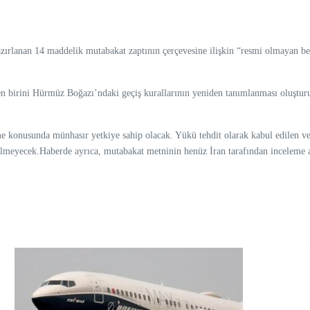
azırlanan 14 maddelik mutabakat zaptının çerçevesine ilişkin “resmi olmayan be
 birini Hürmüz Boğazı’ndaki geçiş kurallarının yeniden tanımlanması oluştur
e konusunda münhasır yetkiye sahip olacak. Yükü tehdit olarak kabul edilen vey
ilmeyecek.Haberde ayrıca, mutabakat metninin henüz İran tarafından inceleme aş