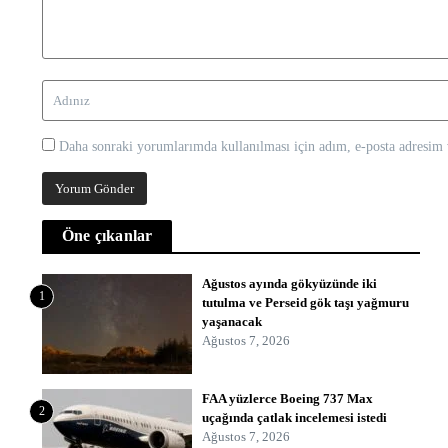
Daha sonraki yorumlarımda kullanılması için adım, e-posta adresim v
Öne çıkanlar
Ağustos ayında gökyüzünde iki
1
tutulma ve Perseid gök taşı yağmuru
yaşanacak
Ağustos 7, 2026
FAA yüzlerce Boeing 737 Max
2
uçağında çatlak incelemesi istedi
Ağustos 7, 2026