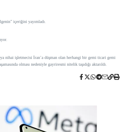
lgenin” içeriğini yayımladı.
uyor.
a nihai işletmecisi İran’a düşman olan herhangi bir gemi ticari gemi
amasında olması nedeniyle gayriresmi nitelik taşıdığı aktarıldı.