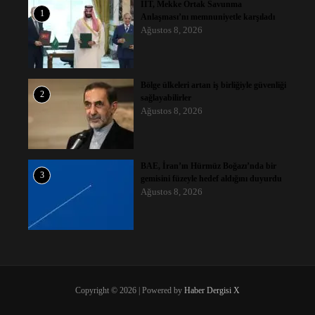
İİT, Mekke Ortak Savunma
1
Anlaşması’nı memnuniyetle karşıladı
Ağustos 8, 2026
Bölge ülkeleri artan iş birliğiyle güvenliği
2
sağlayabilirler
Ağustos 8, 2026
BAE, İran’ın Hürmüz Boğazı’nda bir
3
gemisini füzeyle hedef aldığını duyurdu
Ağustos 8, 2026
Copyright © 2026 | Powered by
Haber Dergisi X