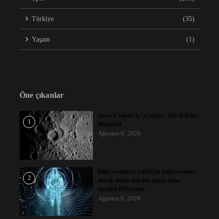
Türkiye
(35)
Yaşam
(1)
Öne çıkanlar
SpaceX roketi Ay’a çarptı – Son Dakika
1
Haberleri
Ağustos 6, 2026
Bilim insanları, belirli bir kişiyi otonom
2
olarak hedef alabilen yapay zeka
destekli İHA üretti
Ağustos 6, 2026