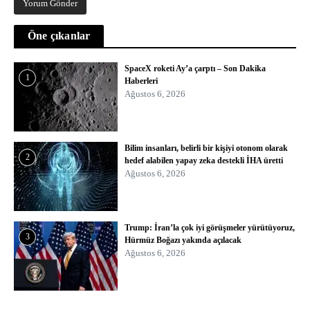
Öne çıkanlar
SpaceX roketi Ay’a çarptı – Son Dakika
1
Haberleri
Ağustos 6, 2026
Bilim insanları, belirli bir kişiyi otonom olarak
2
hedef alabilen yapay zeka destekli İHA üretti
Ağustos 6, 2026
Trump: İran’la çok iyi görüşmeler yürütüyoruz,
3
Hürmüz Boğazı yakında açılacak
Ağustos 6, 2026