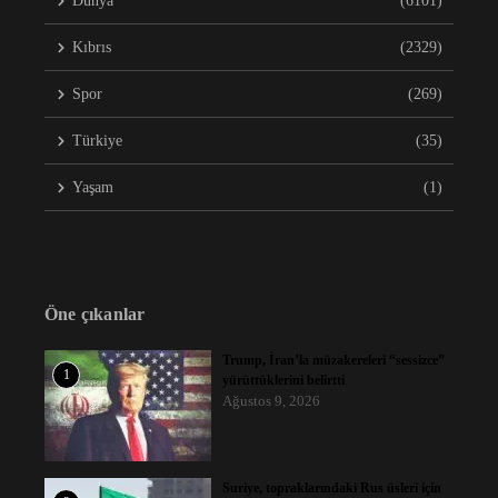
Dünya
(6101)
Kıbrıs
(2329)
Spor
(269)
Türkiye
(35)
Yaşam
(1)
Öne çıkanlar
Trump, İran’la müzakereleri “sessizce”
1
yürüttüklerini belirtti
Ağustos 9, 2026
Suriye, topraklarındaki Rus üsleri için