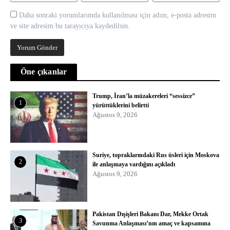
Daha sonraki yorumlarımda kullanılması için adım, e-posta adresim
ve site adresim bu tarayıcıya kaydedilsin.
Öne çıkanlar
Trump, İran’la müzakereleri “sessizce”
1
yürüttüklerini belirtti
Ağustos 9, 2026
Suriye, topraklarındaki Rus üsleri için Moskova
2
ile anlaşmaya vardığını açıkladı
Ağustos 9, 2026
Pakistan Dışişleri Bakanı Dar, Mekke Ortak
3
Savunma Anlaşması’nın amaç ve kapsamına