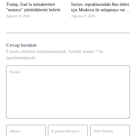
Trump, İran’la müzakereleri
Suriye, topraklarındaki Rus üsleri
“sessizce” yürüttüklerini belirtti
için Moskova ile anlaşmaya var ...
Ağustos 9, 2026
Ağustos 9, 2026
Cevap bırakın
E-posta adresiniz yayınlanmayacak.
Gerekli alanlar
*
ile
işaretlenmişlerdir