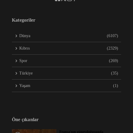
Kategoriler
Dünya
(6107)
Kıbrıs
(2329)
Spor
(269)
Türkiye
(35)
Yaşam
(1)
Öne çıkanlar
Fransa'nın güneydoğusunda