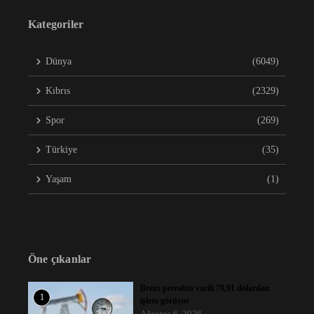
Kategoriler
Dünya
(6049)
Kıbrıs
(2329)
Spor
(269)
Türkiye
(35)
Yaşam
(1)
Öne çıkanlar
Brent petrolün varili 79,91 dolardan
1
işlem görüyor
Ağustos 6, 2026