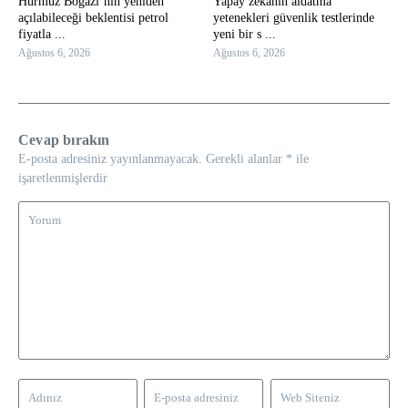
Hürmüz Boğazı’nın yeniden
Yapay zekanın aldatma
açılabileceği beklentisi petrol
yetenekleri güvenlik testlerinde
fiyatla ...
yeni bir s ...
Ağustos 6, 2026
Ağustos 6, 2026
Cevap bırakın
E-posta adresiniz yayınlanmayacak.
Gerekli alanlar
*
ile
işaretlenmişlerdir