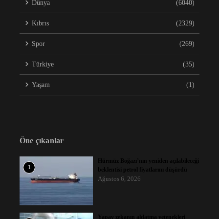
Dünya
(6040)
Kıbrıs
(2329)
Spor
(269)
Türkiye
(35)
Yaşam
(1)
Öne çıkanlar
Hürmüz Boğazı’nın yeniden açılabileceği
1
beklentisi petrol fiyatlarını düşürdü
Ağustos 6, 2026
Yapay zekanın aldatma yetenekleri