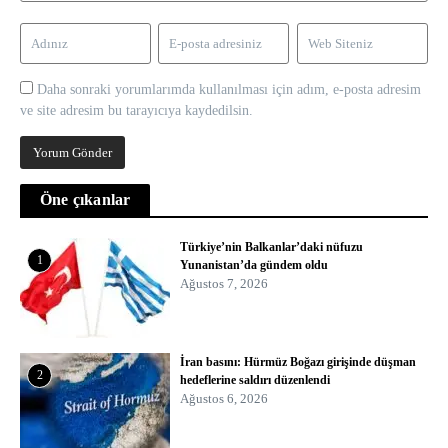
Daha sonraki yorumlarımda kullanılması için adım, e-posta adresim
ve site adresim bu tarayıcıya kaydedilsin.
Öne çıkanlar
Türkiye’nin Balkanlar’daki nüfuzu
1
Yunanistan’da gündem oldu
Ağustos 7, 2026
İran basını: Hürmüz Boğazı girişinde düşman
2
hedeflerine saldırı düzenlendi
Ağustos 6, 2026