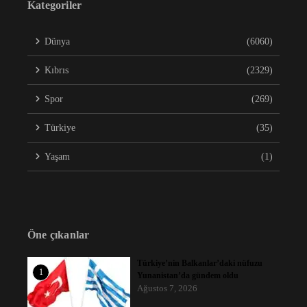
Kategoriler
Dünya
(6060)
Kıbrıs
(2329)
Spor
(269)
Türkiye
(35)
Yaşam
(1)
Öne çıkanlar
Türkiye’nin Balkanlar’daki nüfuzu
1
Yunanistan’da gündem oldu
Ağustos 7, 2026