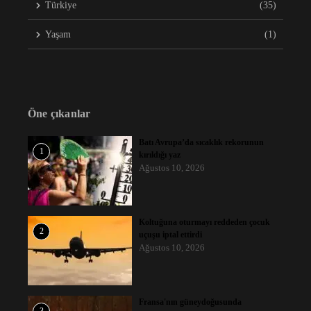
Türkiye
(35)
Yaşam
(1)
Öne çıkanlar
Batı Avrupa’da sıcaklık rekorunun
1
kırıldığı yaz
Ağustos 10, 2026
Koltuğuna oturmayı reddeden çocuk
2
uçuşu iptal ettirdi
Ağustos 10, 2026
Fransa'nın güneydoğusunda