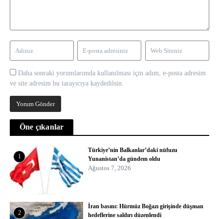
Daha sonraki yorumlarımda kullanılması için adım, e-posta adresim
ve site adresim bu tarayıcıya kaydedilsin.
Öne çıkanlar
Türkiye’nin Balkanlar’daki nüfuzu
1
Yunanistan’da gündem oldu
Ağustos 7, 2026
İran basını: Hürmüz Boğazı girişinde düşman
2
hedeflerine saldırı düzenlendi