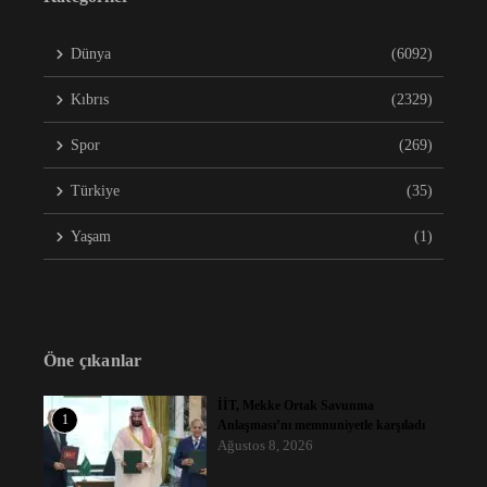
Dünya
(6092)
Kıbrıs
(2329)
Spor
(269)
Türkiye
(35)
Yaşam
(1)
Öne çıkanlar
İİT, Mekke Ortak Savunma
1
Anlaşması’nı memnuniyetle karşıladı
Ağustos 8, 2026