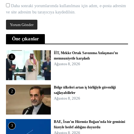
Daha sonraki yorumlarımda kullanılması için adım, e-posta adresim
ve site adresim bu tarayıcıya kaydedilsin.
Öne çıkanlar
İİT, Mekke Ortak Savunma Anlaşması’nı
1
memnuniyetle karşıladı
Ağustos 8, 2026
Bölge ülkeleri artan iş birliğiyle güvenliği
2
sağlayabilirler
Ağustos 8, 2026
BAE, İran’ın Hürmüz Boğazı’nda bir gemisini
3
füzeyle hedef aldığını duyurdu
Ağustos 8, 2026