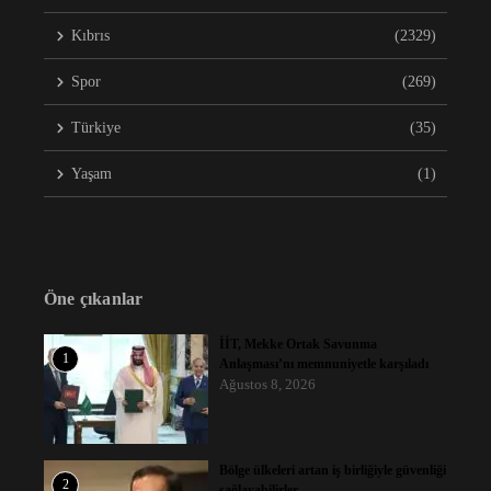
Kıbrıs
(2329)
Spor
(269)
Türkiye
(35)
Yaşam
(1)
Öne çıkanlar
İİT, Mekke Ortak Savunma
1
Anlaşması’nı memnuniyetle karşıladı
Ağustos 8, 2026
Bölge ülkeleri artan iş birliğiyle güvenliği
2
sağlayabilirler