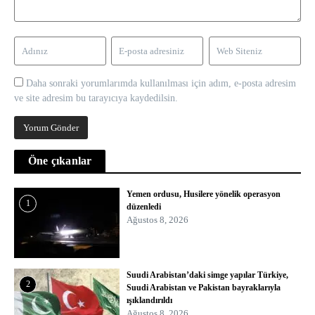
Daha sonraki yorumlarımda kullanılması için adım, e-posta adresim
ve site adresim bu tarayıcıya kaydedilsin.
Öne çıkanlar
Yemen ordusu, Husilere yönelik operasyon
1
düzenledi
Ağustos 8, 2026
Suudi Arabistan’daki simge yapılar Türkiye,
2
Suudi Arabistan ve Pakistan bayraklarıyla
ışıklandırıldı
Ağustos 8, 2026