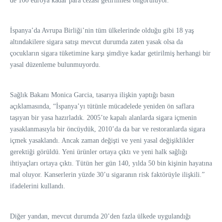
de 100 euroya kadar para cezası getirilmesi öngörülüyor.
İspanya’da Avrupa Birliği’nin tüm ülkelerinde olduğu gibi 18 yaş
altındakilere sigara satışı mevcut durumda zaten yasak olsa da
çocukların sigara tüketimine karşı şimdiye kadar getirilmiş herhangi bir
yasal düzenleme bulunmuyordu.
Sağlık Bakanı Monica Garcia, tasarıya ilişkin yaptığı basın
açıklamasında, “İspanya’yı tütünle mücadelede yeniden ön saflara
taşıyan bir yasa hazırladık. 2005’te kapalı alanlarda sigara içmenin
yasaklanmasıyla bir öncüydük, 2010’da da bar ve restoranlarda sigara
içmek yasaklandı. Ancak zaman değişti ve yeni yasal değişiklikler
gerektiği görüldü. Yeni ürünler ortaya çıktı ve yeni halk sağlığı
ihtiyaçları ortaya çıktı. Tütün her gün 140, yılda 50 bin kişinin hayatına
mal oluyor. Kanserlerin yüzde 30’u sigaranın risk faktörüyle ilişkili.”
ifadelerini kullandı.
Diğer yandan, mevcut durumda 20’den fazla ülkede uygulandığı