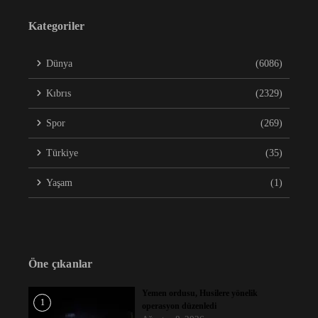
Kategoriler
Dünya
(6086)
Kıbrıs
(2329)
Spor
(269)
Türkiye
(35)
Yaşam
(1)
Öne çıkanlar
Yemen ordusu, Husilere yönelik
1
operasyon düzenledi