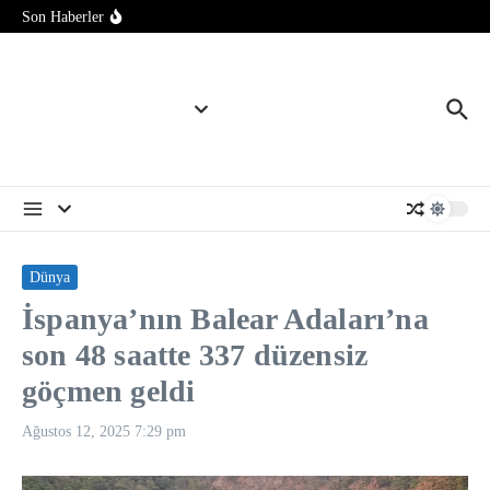
Pakistan Başbakanı Şerif, Mekke Ortak Savunma Anlaşması’nı
İçeriğe atla
Son Haberler
imzalamaktan onur duyduğunu belirtti
KKTC’de yüksek sıcaklıklar nedeniyle öğle saatlerinde açık
alanda çalışmak 10 gün süreyle yasaklandı
ABD Başkanı Trump, doğumla vatandaşlığa yönelik
kısıtlamaları genişleten kararnameler imzaladı
Dünya
İspanya’nın Balear Adaları’na
son 48 saatte 337 düzensiz
göçmen geldi
Ağustos 12, 2025
7:29 pm