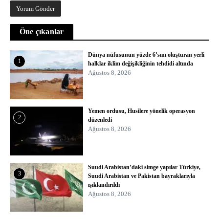
Öne çıkanlar
Dünya nüfusunun yüzde 6’sını oluşturan yerli
1
halklar iklim değişikliğinin tehdidi altında
Ağustos 8, 2026
Yemen ordusu, Husilere yönelik operasyon
2
düzenledi
Ağustos 8, 2026
Suudi Arabistan’daki simge yapılar Türkiye,
3
Suudi Arabistan ve Pakistan bayraklarıyla
ışıklandırıldı
Ağustos 8, 2026