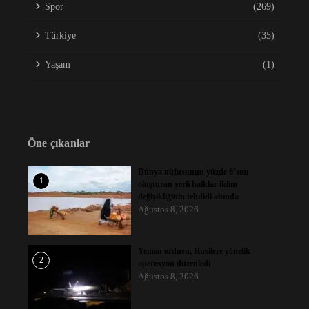
Spor
(269)
Türkiye
(35)
Yaşam
(1)
Öne çıkanlar
Dünya nüfusunun yüzde 6’sını
1
oluşturan yerli halklar iklim
değişikliğinin tehdidi altında
Ağustos 8, 2026
Yemen ordusu, Husilere yönelik
2
operasyon düzenledi
Ağustos 8, 2026