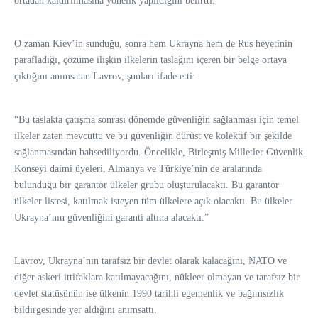
ortadan kaldırılmasına yönelik yapıldığını belirtti.
O zaman Kiev’in sunduğu, sonra hem Ukrayna hem de Rus heyetinin
parafladığı, çözüme ilişkin ilkelerin taslağını içeren bir belge ortaya
çıktığını anımsatan Lavrov, şunları ifade etti:
“Bu taslakta çatışma sonrası dönemde güvenliğin sağlanması için temel
ilkeler zaten mevcuttu ve bu güvenliğin dürüst ve kolektif bir şekilde
sağlanmasından bahsediliyordu. Öncelikle, Birleşmiş Milletler Güvenlik
Konseyi daimi üyeleri, Almanya ve Türkiye’nin de aralarında
bulunduğu bir garantör ülkeler grubu oluşturulacaktı. Bu garantör
ülkeler listesi, katılmak isteyen tüm ülkelere açık olacaktı. Bu ülkeler
Ukrayna’nın güvenliğini garanti altına alacaktı.”
Lavrov, Ukrayna’nın tarafsız bir devlet olarak kalacağını, NATO ve
diğer askeri ittifaklara katılmayacağını, nükleer olmayan ve tarafsız bir
devlet statüsünün ise ülkenin 1990 tarihli egemenlik ve bağımsızlık
bildirgesinde yer aldığını anımsattı.