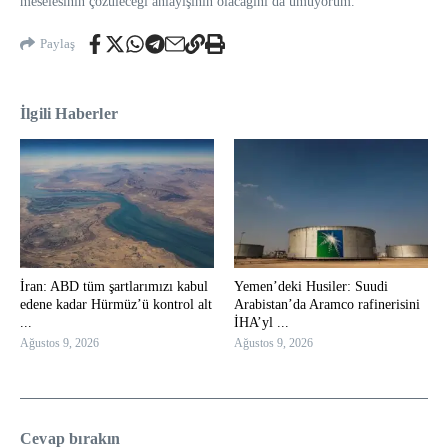
meselesinin çözüleceği anlayışının olacağını da umuyorum.”
Paylaş
İlgili Haberler
İran: ABD tüm şartlarımızı kabul
Yemen’deki Husiler: Suudi
edene kadar Hürmüz’ü kontrol alt
Arabistan’da Aramco rafinerisini
...
İHA’yl ...
Ağustos 9, 2026
Ağustos 9, 2026
Cevap bırakın