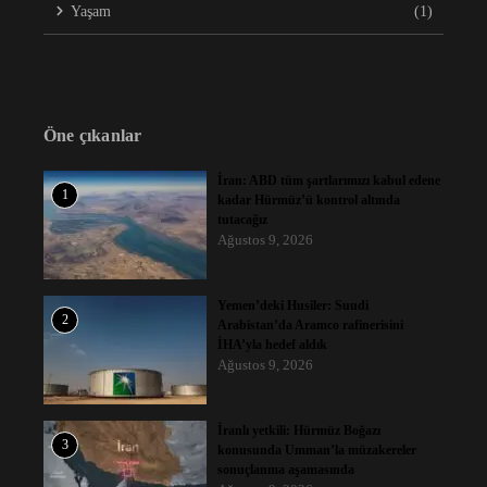
Yaşam
(1)
Öne çıkanlar
İran: ABD tüm şartlarımızı kabul edene
1
kadar Hürmüz’ü kontrol altında
tutacağız
Ağustos 9, 2026
Yemen’deki Husiler: Suudi
2
Arabistan’da Aramco rafinerisini
İHA’yla hedef aldık
Ağustos 9, 2026
İranlı yetkili: Hürmüz Boğazı
3
konusunda Umman’la müzakereler
sonuçlanma aşamasında