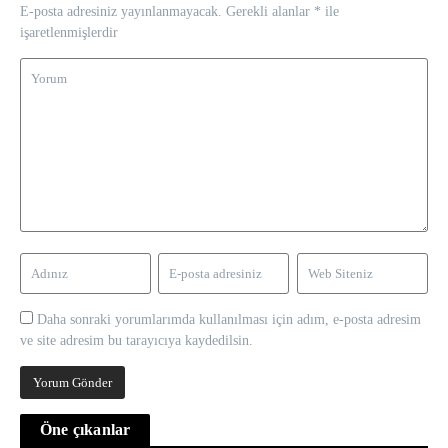
E-posta adresiniz yayınlanmayacak.
Gerekli alanlar
*
ile
işaretlenmişlerdir
Daha sonraki yorumlarımda kullanılması için adım, e-posta adresim
ve site adresim bu tarayıcıya kaydedilsin.
Öne çıkanlar