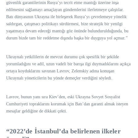
güvenlik garantilerinin Rusya’yı tecrit etme mantığı üzerine inşa
edilmesini sağlamayı amaçlayan gündemlerini ilerletmeye çalıştılar.
Batı dünyasının Ukrayna ile birleşerek Rusya’yı çevrelemeye yönelik
saldırgan, çatışmacı politikayı sürdürmesi, bize stratejik bir yenilgi
yaşatmaya devam edeceği mantığı göz önünde bulundurulduğunda, bu
durum bizde tam bir reddetme dışında başka bir duyguya yol açmaz.”
Ukraynalı yetkililerin de mevcut durumu çok spesifik bir şekilde
yorumladığını ve adil, uzun vadeli bir barışa ilgi duymadıklarını açıkça
ortaya koyduklarını savunan Lavrov, Zelenskiy adına konuşan
Ukraynalı yöneticilerin bu yönde demeçler verdiğini söyledi.
Lavrov, bunun yanı sıra Kiev’den, eski Ukrayna Sovyet Sosyalist
Cumhuriyeti topraklarını korumak için Batı’dan garanti almak isteyen
mesajlar geldiğine de dikkati çekti.
“2022’de İstanbul’da belirlenen ilkeler