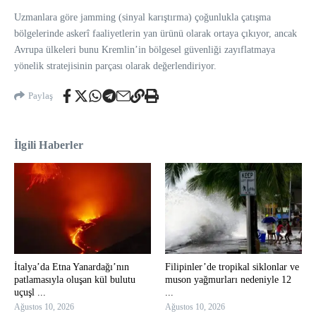
Uzmanlara göre jamming (sinyal karıştırma) çoğunlukla çatışma
bölgelerinde askerî faaliyetlerin yan ürünü olarak ortaya çıkıyor, ancak
Avrupa ülkeleri bunu Kremlin’in bölgesel güvenliği zayıflatmaya
yönelik stratejisinin parçası olarak değerlendiriyor.
Paylaş
İlgili Haberler
İtalya’da Etna Yanardağı’nın
Filipinler’de tropikal siklonlar ve
patlamasıyla oluşan kül bulutu
muson yağmurları nedeniyle 12
uçuşl ...
...
Ağustos 10, 2026
Ağustos 10, 2026