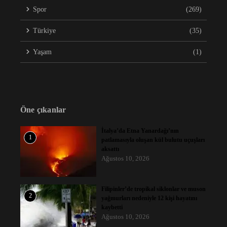
Spor
(269)
Türkiye
(35)
Yaşam
(1)
Öne çıkanlar
İtalya’da Etna Yanardağı’nın
1
patlamasıyla oluşan kül bulutu uçuşları
aksattı
Ağustos 10, 2026
Filipinler’de tropikal siklonlar ve muson
2
yağmurları nedeniyle 12 kişi hayatını
kaybetti
Ağustos 10, 2026